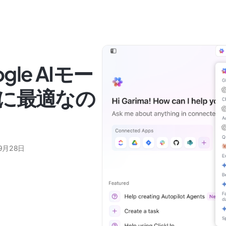
oogle AIモー
に最適なの
9月28日