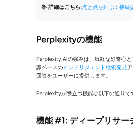
📚
詳細はこちら
:
点と点を結ぶ：接続型
Perplexityの機能
Perplexity AIの強みは、気軽な
識ベースの
インテリジェント検索発見
ア
回答をユーザーに提供します。
Perplexityが際立つ機能は以下の通りで
機能 #1: ディープリサ