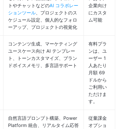
トやチャットなどの
AI コラボレー
企業向け
ションツール
、プロジェクトのス
にカスタ
ケジュール設定、個人的なフォロ
ム可能
ーアップ、プロジェクトの視覚化
コンテンツ生成、マーケティング
有料プラ
ユースケース向け AI テンプレー
ンは、ユ
ト、トーンカスタマイズ、ブラン
ーザー 1
ドボイスメモリ、多言語サポート
人あたり
月額 69
ドルから
ご利用い
ただけま
す。
自然言語プロンプト構築、Power
従量課金
Platform 統合、リアルタイム応答
オプショ