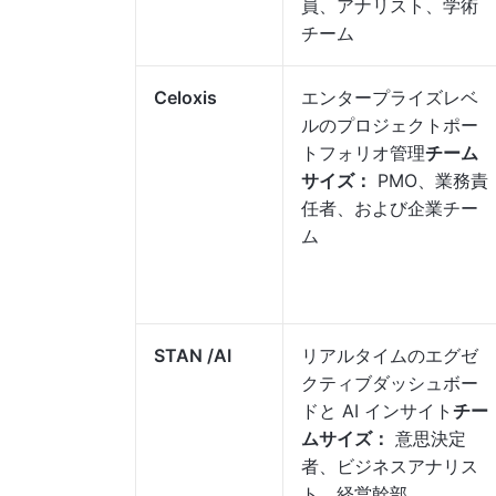
員、アナリスト、学術
チーム
Celoxis
エンタープライズレベ
ルのプロジェクトポー
トフォリオ管理
チーム
サイズ：
PMO、業務責
任者、および企業チー
ム
STAN /AI
リアルタイムのエグゼ
クティブダッシュボー
ドと AI インサイト
チー
ムサイズ：
意思決定
者、ビジネスアナリス
ト、経営幹部