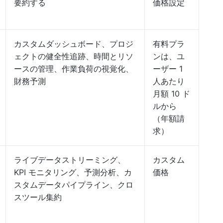
要約する
価格設定
カスタムダッシュボード、プロジ
有料プラ
ェクトの健全性追跡、時間とリソ
ンは、ユ
ースの管理、作業負荷の視覚化、
ーザー 1
財務予測
人あたり
月額 10 ド
ルから
（年額請
求）
ライブデータストリーミング、
カスタム
KPI モニタリング、予測分析、カ
価格
スタムデータパイプライン、クロ
スツール集約