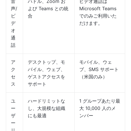
音
ハドル、Zoom お
ビデオ通話は
声/
よび Teams との統
Microsoft Teams
ビ
合
でのみご利用いた
デ
だけます。
オ
通
話
ア
デスクトップ、モ
モバイル、ウェ
ク
バイル、ウェブ、
ブ、SMS サポート
セ
ゲストアクセスを
（米国のみ）
ス
サポート
ユ
ハードリミットな
1 グループあたり最
ー
し、大規模な組織
大 10,000 人のメ
ザ
にも最適
ンバー
ー
リ