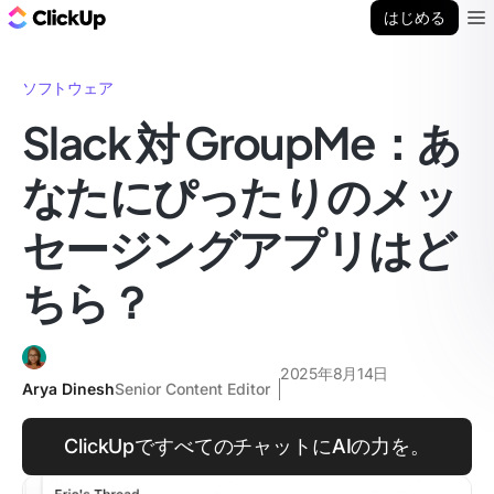
ClickUp ブログ
はじめる
Ope
ソフトウェア
Slack 対 GroupMe：あ
なたにぴったりのメッ
セージングアプリはど
ちら？
2025年8月14日
Arya Dinesh
Senior Content Editor
ClickUpですべてのチャットにAIの力を。