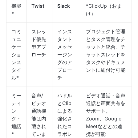
機能
Twist
Slack
*ClickUp（おま
*
け）
コミ
スレッ
インス
プロジェクト管理
ュニ
ド優先
タント
とタスク管理をチ
ケー
型アプ
メッセ
ャットと統合。チ
ショ
ローチ
ージン
ャットスレッドを
ンス
グのア
タスクやドキュメ
タイ
プロー
ントに紐付け可能
ル*
チ
ミー
音声/
ハドル
ビデオ通話・音声
ティ
ビデオ
とClip
通話と画面共有を
ン
通話機
による
サポート。
グ・
能は内
強化さ
Zoom、Google
通話
蔵され
れたコ
Meetなどとの連
*
ていま
ラボレ
携が可能