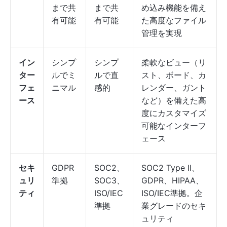
まで共
まで共
め込み機能を備え
有可能
有可能
た高度なファイル
管理を実現
イン
シンプ
シンプ
柔軟なビュー（リ
ター
ルでミ
ルで直
スト、ボード、カ
フェ
ニマル
感的
レンダー、ガント
ース
など）を備えた高
度にカスタマイズ
可能なインターフ
ェース
セキ
GDPR
SOC2、
SOC2 Type II、
ュリ
準拠
SOC3、
GDPR、HIPAA、
ティ
ISO/IEC
ISO/IEC準拠。企
準拠
業グレードのセキ
ュリティ