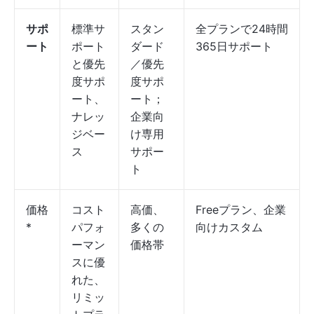
サポ
標準サ
スタン
全プランで24時間
ート
ポート
ダード
365日サポート
と優先
／優先
度サポ
度サポ
ート、
ート；
ナレッ
企業向
ジベー
け専用
ス
サポー
ト
価格
コスト
高価、
Freeプラン、企業
*
パフォ
多くの
向けカスタム
ーマン
価格帯
スに優
れた、
リミッ