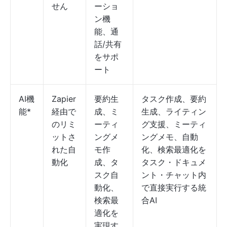
せん
ーショ
ン機
能、通
話/共有
をサポ
ート
AI機
Zapier
要約生
タスク作成、要約
能*
経由で
成、ミ
生成、ライティン
のリミ
ーティ
グ支援、ミーティ
ットさ
ングメ
ングメモ、自動
れた自
モ作
化、検索最適化を
動化
成、タ
タスク・ドキュメ
スク自
ント・チャット内
動化、
で直接実行する統
検索最
合AI
適化を
実現す