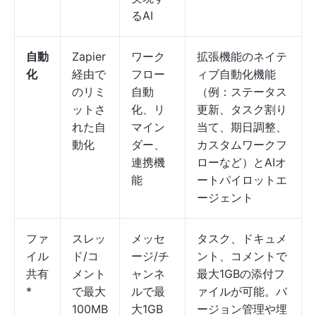
るAI
自動
Zapier
ワーク
拡張機能のネイテ
化
経由で
フロー
ィブ自動化機能
のリミ
自動
（例：ステータス
ットさ
化、リ
更新、タスク割り
れた自
マイン
当て、期日調整、
動化
ダー、
カスタムワークフ
連携機
ローなど）とAIオ
能
ートパイロットエ
ージェント
ファ
スレッ
メッセ
タスク、ドキュメ
イル
ド/コ
ージ/チ
ント、コメントで
共有
メント
ャンネ
最大1GBの添付フ
*
で最大
ルで最
ァイルが可能。バ
100MB
大1GB
ージョン管理や埋