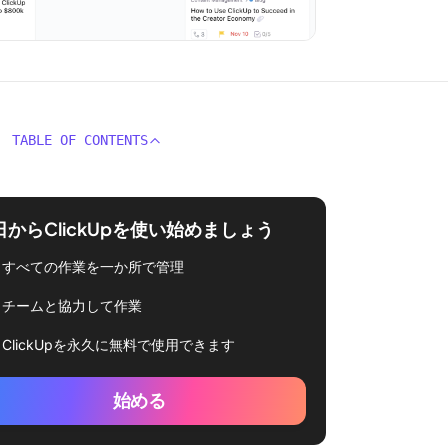
TABLE OF CONTENTS
日からClickUpを使い始めましょう
すべての作業を一か所で管理
チームと協力して作業
ClickUpを永久に無料で使用できます
始める