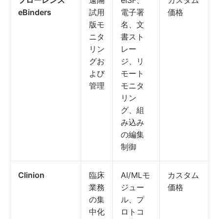
フローレンス
遠隔
eISF、
カスタム
eBinders
試用
電子署
価格
版モ
名、文
ニタ
書スト
リン
レー
グお
ジ、リ
よび
モート
管理
モニタ
リン
グ、組
み込み
の編集
制御
Clinion
臨床
AI/MLモ
カスタム
業務
ジュー
価格
の集
ル、プ
中化
ロトコ