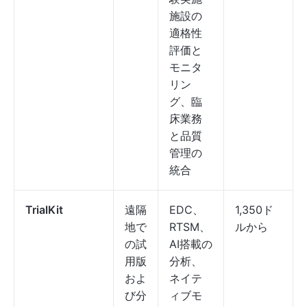
施設の
適格性
評価と
モニタ
リン
グ、臨
床業務
と品質
管理の
統合
TrialKit
遠隔
EDC、
1,350ド
地で
RTSM、
ルから
の試
AI搭載の
用版
分析、
およ
ネイテ
び分
ィブモ