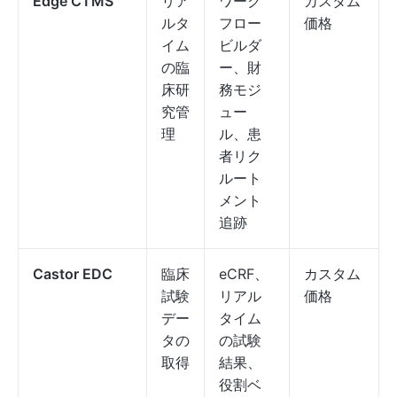
Edge CTMS
リア
ワーク
カスタム
ルタ
フロー
価格
イム
ビルダ
の臨
ー、財
床研
務モジ
究管
ュー
理
ル、患
者リク
ルート
メント
追跡
Castor EDC
臨床
eCRF、
カスタム
試験
リアル
価格
デー
タイム
タの
の試験
取得
結果、
役割ベ