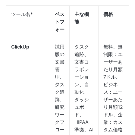
ツール名*
ベス
主な機
価格
トフ
能
ォー
ClickUp
試用
タスク
無料、無
版の
追跡、
制限：ユ
文書
文書コ
ーザーあ
管
ラボレ
たり月額
理、
ーショ
7ドル、
タス
ン、自
ビジネ
ク追
動化、
ス：ユー
跡、
ダッシ
ザーあた
研究
ュボー
り月額12
ワー
ド、
ドル、企
クフ
HIPAA
業：カス
ロー
準拠、AI
タム価格