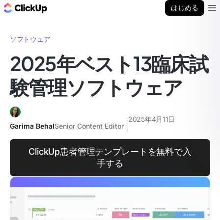
ClickUp ブログ
はじめる
Ope
ソフトウェア
2025年ベスト13臨床試
験管理ソフトウェア
2025年4月11日
Garima Behal
Senior Content Editor
ClickUp患者管理テンプレートを無料で入
手する