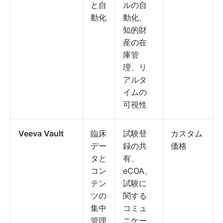
と自
ルの自
動化
動化、
知的財
産の在
庫管
理、リ
アルタ
イムの
可視性
Veeva Vault
臨床
試験登
カスタム
デー
録の共
価格
タと
有、
コン
eCOA、
テン
試験に
ツの
関する
集中
コミュ
管理
ニケー