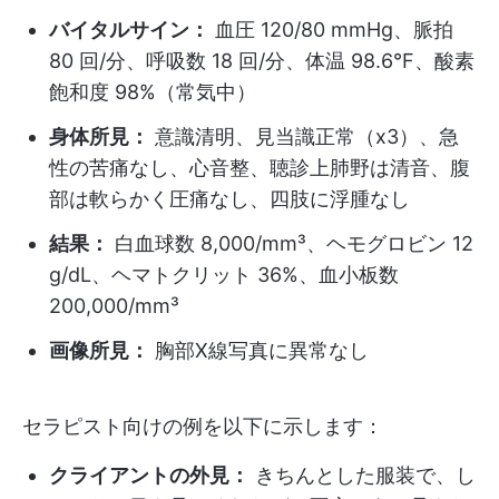
バイタルサイン：
血圧 120/80 mmHg、脈拍
80 回/分、呼吸数 18 回/分、体温 98.6°F、酸素
飽和度 98%（常気中）
身体所見：
意識清明、見当識正常（x3）、急
性の苦痛なし、心音整、聴診上肺野は清音、腹
部は軟らかく圧痛なし、四肢に浮腫なし
結果：
白血球数 8,000/mm³、ヘモグロビン 12
g/dL、ヘマトクリット 36%、血小板数
200,000/mm³
画像所見：
胸部X線写真に異常なし
セラピスト向けの例を以下に示します：
クライアントの外見：
きちんとした服装で、し