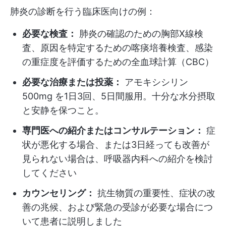
肺炎の診断を行う臨床医向けの例：
必要な検査：
肺炎の確認のための胸部X線検
査、原因を特定するための喀痰培養検査、感染
の重症度を評価するための全血球計算（CBC）
必要な治療または投薬：
アモキシシリン
500mg を1日3回、5日間服用。十分な水分摂取
と安静を保つこと。
専門医への紹介またはコンサルテーション：
症
状が悪化する場合、または3日経っても改善が
見られない場合は、呼吸器内科への紹介を検討
してください
カウンセリング：
抗生物質の重要性、症状の改
善の兆候、および緊急の受診が必要な場合につ
いて患者に説明しました