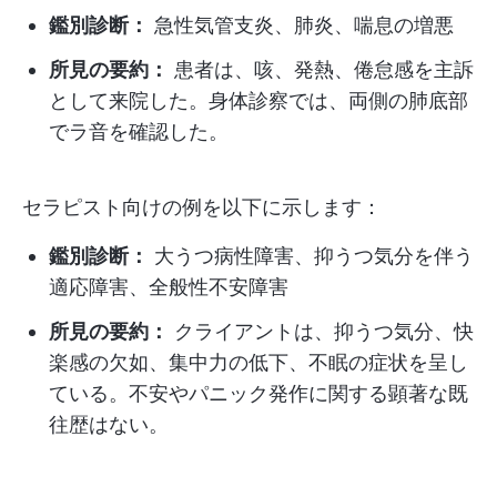
鑑別診断：
急性気管支炎、肺炎、喘息の増悪
所見の要約：
患者は、咳、発熱、倦怠感を主訴
として来院した。身体診察では、両側の肺底部
でラ音を確認した。
セラピスト向けの例を以下に示します：
鑑別診断：
大うつ病性障害、抑うつ気分を伴う
適応障害、全般性不安障害
所見の要約：
クライアントは、抑うつ気分、快
楽感の欠如、集中力の低下、不眠の症状を呈し
ている。不安やパニック発作に関する顕著な既
往歴はない。