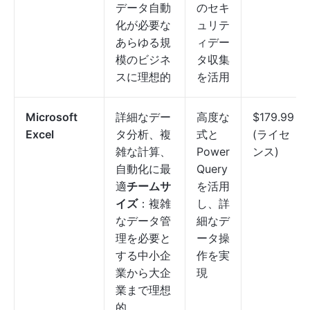
データ自動
のセキ
化が必要な
ュリテ
あらゆる規
ィデー
模のビジネ
タ収集
スに理想的
を活用
Microsoft
詳細なデー
高度な
$179.99
Excel
タ分析、複
式と
(ライセ
雑な計算、
Power
ンス)
自動化に最
Query
適
チームサ
を活用
イズ
：複雑
し、詳
なデータ管
細なデ
理を必要と
ータ操
する中小企
作を実
業から大企
現
業まで理想
的