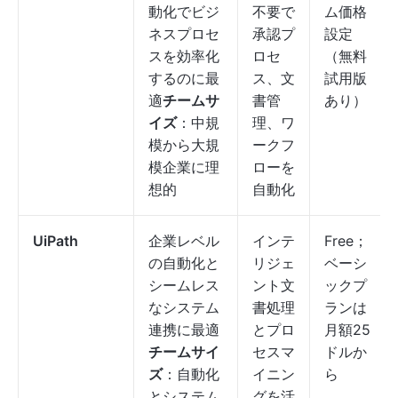
動化でビジ
不要で
ム価格
ネスプロセ
承認プ
設定
スを効率化
ロセ
（無料
するのに最
ス、文
試用版
適
チームサ
書管
あり）
イズ
：中規
理、ワ
模から大規
ークフ
模企業に理
ローを
想的
自動化
UiPath
企業レベル
インテ
Free；
の自動化と
リジェ
ベーシ
シームレス
ント文
ックプ
なシステム
書処理
ランは
連携に最適
とプロ
月額25
チームサイ
セスマ
ドルか
ズ
：自動化
イニン
ら
とシステム
グを活