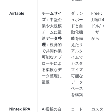
Airtable
チームサイ
ダッシ
Free；
ズ
：中堅企
ュボー
月額24
業や大規模
ドと自
ドル/ユ
チームに最
動化機
ーザー
適
データ整
能を備
から
理
：視覚的
えたリ
で共同作業
アルタ
可能なアプ
イムで
ローチによ
カスタ
る柔軟なデ
マイズ
ータ整理に
可能な
最適
データ
ベース
を構築
Nintex RPA
AI搭載の自
コード
カスタ