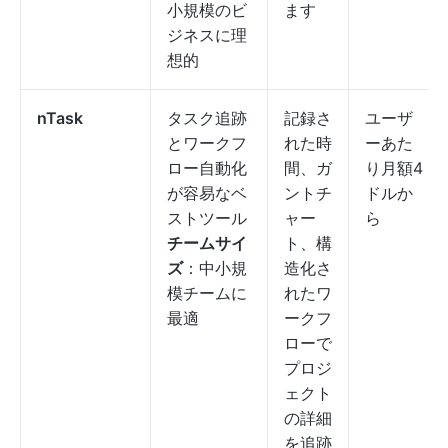
小規模のビ
ます
ジネスに理
想的
nTask
タスク追跡
記録さ
ユーザ
とワークフ
れた時
ーあた
ロー自動化
間、ガ
り月額4
が容易なベ
ントチ
ドルか
ストツール
ャー
ら
チームサイ
ト、構
ズ
：中小規
造化さ
模チームに
れたワ
最適
ークフ
ローで
プロジ
ェクト
の詳細
を追跡