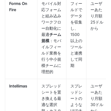
Forms On
モバイル対
フィー
ユーザ
Fire
応フォーム
ルドで
ーあた
と組み込み
データ
り月額
ワークフロ
を収集
25ドル
ー自動化に
し、
から
最適
チーム
1500
規模
：モバ
以上の
イルフィー
ツール
ルド業務を
と連携
行う中小規
して同
模チームに
期
理想的
Intellimas
スプレッド
スプレ
ユーザ
シートを置
ッドシ
ーあた
き換える最
ートの
り月額
適な選択
ような
30ドル
肢：カスタ
UIで大
から