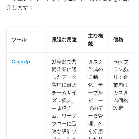
介します：
主な機
ツール
最適な用途
価格
能
ClickUp
効率的で共
タスク
Freeプ
同作業に適
作成の
ランあ
したデータ
自動
り；企
管理に最適
化、テ
業向け
チームサイ
ーブル
カスタ
ズ
：個人、
ビュー
ム価格
中規模チー
でのデ
設定
ム、ワーク
ータ管
フローに迅
理、AI
速な設計ソ
を活用