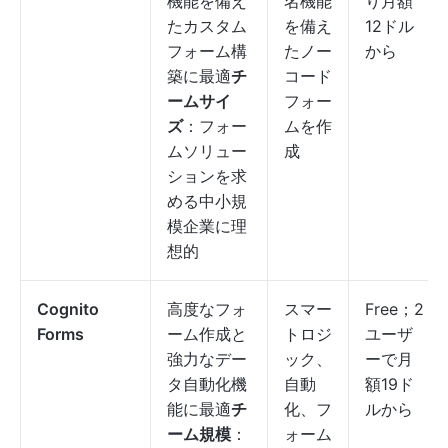
機能を備え
名機能
り月額
たカスタム
を備え
12ドル
フォーム構
たノー
から
築に最適
チ
コード
ームサイ
フォー
ズ
：フォー
ムを作
ムソリュー
成
ションを求
める中小規
模企業に理
想的
Cognito
高度なフォ
スマー
Free；2
Forms
ーム作成と
トロジ
ユーザ
強力なデー
ック、
ーで月
タ自動化機
自動
額19ド
能に最適
チ
化、フ
ルから
ーム規模
：
ォーム