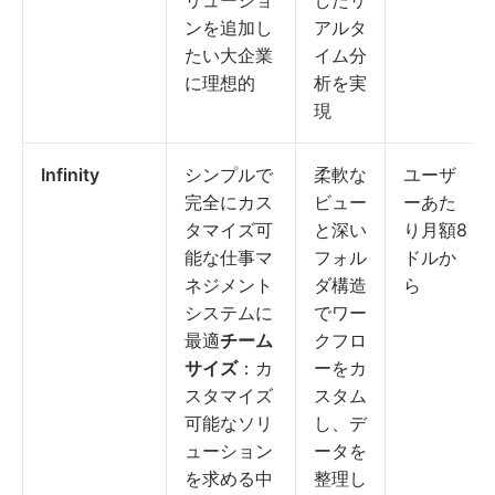
リューショ
したリ
ンを追加し
アルタ
たい大企業
イム分
に理想的
析を実
現
Infinity
シンプルで
柔軟な
ユーザ
完全にカス
ビュー
ーあた
タマイズ可
と深い
り月額8
能な仕事マ
フォル
ドルか
ネジメント
ダ構造
ら
システムに
でワー
最適
チーム
クフロ
サイズ
：カ
ーをカ
スタマイズ
スタム
可能なソリ
し、デ
ューション
ータを
を求める中
整理し