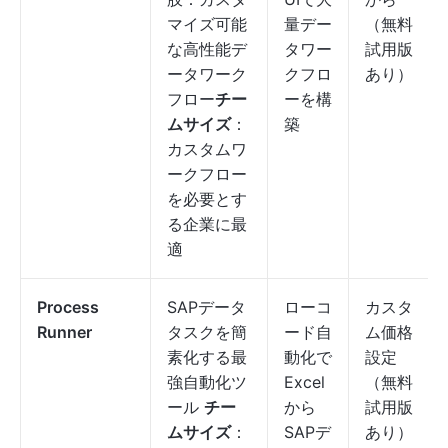
マイズ可能
量デー
（無料
な高性能デ
タワー
試用版
ータワーク
クフロ
あり）
フロー
チー
ーを構
ムサイズ
：
築
カスタムワ
ークフロー
を必要とす
る企業に最
適
Process
SAPデータ
ローコ
カスタ
Runner
タスクを簡
ード自
ム価格
素化する最
動化で
設定
強自動化ツ
Excel
（無料
ール
チー
から
試用版
ムサイズ
：
SAPデ
あり）