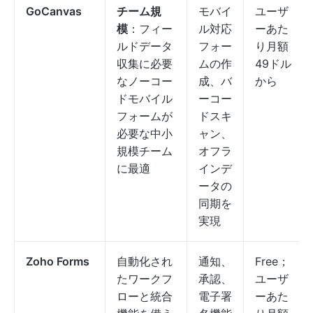
GoCanvas
チーム規
モバイ
ユーザ
模
：フィー
ル対応
ーあた
ルドデータ
フォー
り月額
収集に必要
ムの作
49ドル
なノーコー
成、バ
から
ドモバイル
ーコー
フォームが
ドスキ
必要な中小
ャン、
規模チーム
オフラ
に最適
インデ
ータの
同期を
実現
Zoho Forms
自動化され
通知、
Free；
たワークフ
承認、
ユーザ
ローと統合
電子署
ーあた