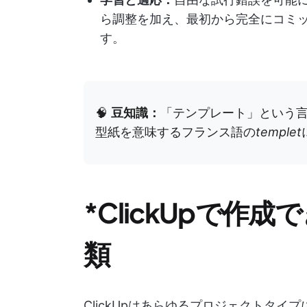
ら調整を加え、最初から完全にコミ
す。
🧠
豆知識：
「テンプレート」という
型紙を意味するフランス語の
templet
*ClickUpで作
類
ClickUpはあらゆるプロジェクトタ