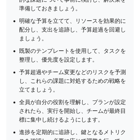
準備しておきましょう。
明確な予算を立てて、リソースを効果的に
配分し、支出を追跡し、予算超過を回避し
ましょう。
既製のテンプレートを使用して、タスクを
整理し、優先度を設定します。
予算超過やチーム変更などのリスクを予測
し、これらの課題に対処するための戦略を
立てましょう。
全員が自分の役割を理解し、プランが設定
されたら、実行を開始し、チームが最終目
標に集中し続けるようにします。
進捗を定期的に追跡し、鍵となるメトリク