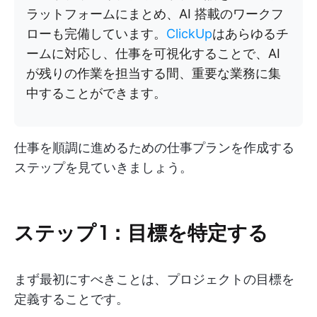
ラットフォームにまとめ、AI 搭載のワークフ
ローも完備しています。
ClickUp
はあらゆるチ
ームに対応し、仕事を可視化することで、AI
が残りの作業を担当する間、重要な業務に集
中することができます。
仕事を順調に進めるための仕事プランを作成する
ステップを見ていきましょう。
ステップ 1：目標を特定する
まず最初にすべきことは、プロジェクトの目標を
定義することです。