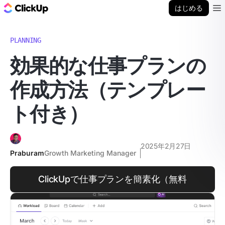
ClickUp ブログ
はじめる
Ope
PLANNING
効果的な仕事プランの
作成方法（テンプレー
ト付き）
2025年2月27日
Praburam
Growth Marketing Manager
ClickUpで仕事プランを簡素化（無料