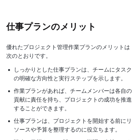
仕事プランのメリット
優れたプロジェクト管理作業プランのメリットは
次のとおりです。
しっかりとした仕事プランは、チームにタスク
の明確な方向性と実行ステップを示します。
作業プランがあれば、チームメンバーは各自の
貢献に責任を持ち、プロジェクトの成功を推進
することができます。
仕事プランは、プロジェクトを開始する前にリ
ソースや予算を整理するのに役立ちます。