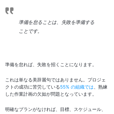
準備を怠ることは、失敗を準備する
ことです。
準備を怠れば、失敗を招くことになります。
これは単なる美辞麗句ではありません。プロジェ
クトの成功に苦労している
55% の組織では
、熟練
した作業計画の欠如が問題となっています。
明確なプランがなければ、目標、スケジュール、