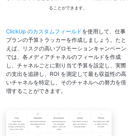
ることができます。
ClickUp のカスタムフィールド
を使用して、仕事
プランの予算トラッカーを作成しましょう。たと
えば、リスクの高いプロモーションキャンペーン
では、各メディアチャネルのフィールドを作成
し、チャネルごとに割り当て予算を設定し、実際
の支出を追跡し、ROI を測定して最も収益性の高
いチャネルを特定し、そのチャネルへの努力を倍
増することができます。