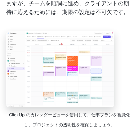
ますが、チームを順調に進め、クライアントの期
待に応えるためには、期限の設定は不可欠です。
ClickUp のカレンダービューを使用して、仕事プランを視覚化
し、プロジェクトの透明性を確保しましょう。