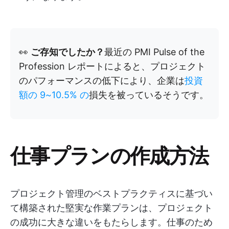
👀
ご存知でしたか？
最近の PMI Pulse of the
Profession レポートによると、プロジェクト
のパフォーマンスの低下により、企業は
投資
額の 9~10.5% の
損失を被っているそうです。
仕事プランの作成方法
プロジェクト管理のベストプラクティスに基づい
て構築された堅実な作業プランは、プロジェクト
の成功に大きな違いをもたらします。仕事のため