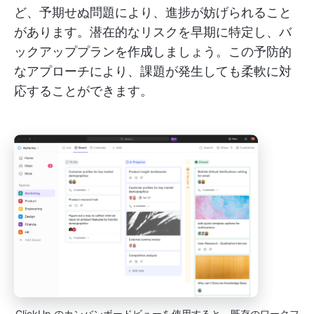
ど、予期せぬ問題により、進捗が妨げられること
があります。潜在的なリスクを早期に特定し、バ
ックアッププランを作成しましょう。この予防的
なアプローチにより、課題が発生しても柔軟に対
応することができます。
ClickUp のカンバンボードビューを使用すると、既存のワークフ