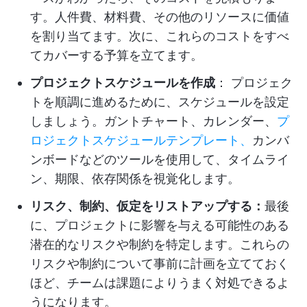
す。人件費、材料費、その他のリソースに価値
を割り当てます。次に、これらのコストをすべ
てカバーする予算を立てます。
プロジェクトスケジュールを作成
： プロジェク
トを順調に進めるために、スケジュールを設定
しましょう。ガントチャート、カレンダー、
プ
ロジェクトスケジュールテンプレート、
カンバ
ンボードなどのツールを使用して、タイムライ
ン、期限、依存関係を視覚化します。
リスク、制約、仮定をリストアップする：
最後
に、プロジェクトに影響を与える可能性のある
潜在的なリスクや制約を特定します。これらの
リスクや制約について事前に計画を立てておく
ほど、チームは課題によりうまく対処できるよ
うになります。