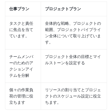
仕事プラン
プロジェクトプラン
タスクと責任
全体的な戦略、プロジェクトの
に焦点を当て
範囲、プロジェクトパイプライ
ています。
ン全体について取り上げていま
す。
チームメンバ
プロジェクト全体の目標とマイ
ーのためのア
ルストーンを設定する
クションアイ
テムを分解
個々の作業負
リソースの割り当てとプロジェ
荷の管理に役
クトのスケジュール設定に役立
立ちます
ちます。