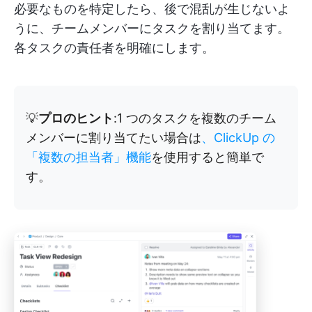
必要なものを特定したら、後で混乱が生じないよ
うに、チームメンバーにタスクを割り当てます。
各タスクの責任者を明確にします。
💡
プロのヒント
:1 つのタスクを複数のチーム
メンバーに割り当てたい場合は
、ClickUp の
「複数の担当者」機能
を使用すると簡単で
す。