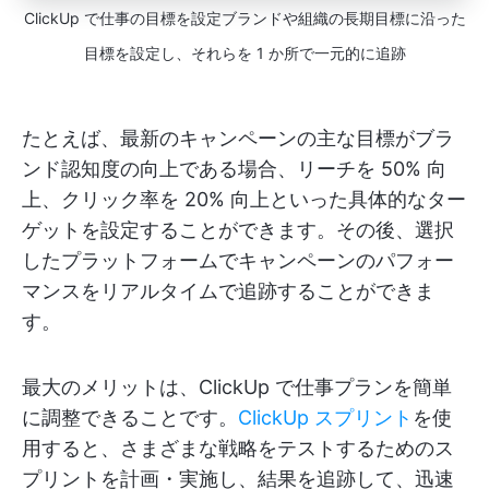
ClickUp で仕事の目標を設定ブランドや組織の長期目標に沿った
目標を設定し、それらを 1 か所で一元的に追跡
たとえば、最新のキャンペーンの主な目標がブラ
ンド認知度の向上である場合、リーチを 50% 向
上、クリック率を 20% 向上といった具体的なター
ゲットを設定することができます。その後、選択
したプラットフォームでキャンペーンのパフォー
マンスをリアルタイムで追跡することができま
す。
最大のメリットは、ClickUp で仕事プランを簡単
に調整できることです。
ClickUp スプリント
を使
用すると、さまざまな戦略をテストするためのス
プリントを計画・実施し、結果を追跡して、迅速