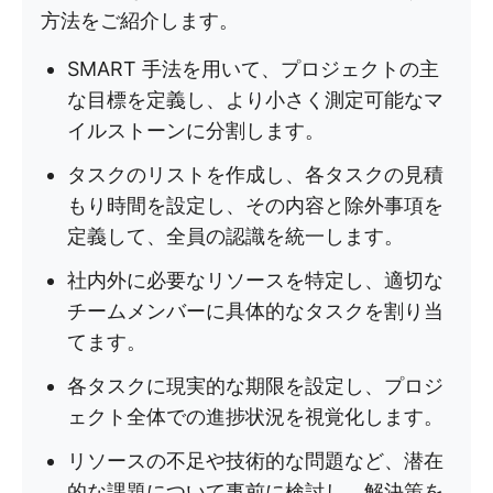
方法をご紹介します。
SMART 手法を用いて、プロジェクトの主
な目標を定義し、より小さく測定可能なマ
イルストーンに分割します。
タスクのリストを作成し、各タスクの見積
もり時間を設定し、その内容と除外事項を
定義して、全員の認識を統一します。
社内外に必要なリソースを特定し、適切な
チームメンバーに具体的なタスクを割り当
てます。
各タスクに現実的な期限を設定し、プロジ
ェクト全体での進捗状況を視覚化します。
リソースの不足や技術的な問題など、潜在
的な課題について事前に検討し、解決策を