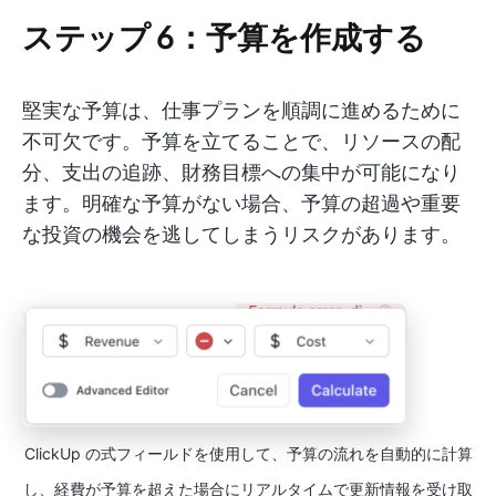
ステップ 6：予算を作成する
堅実な予算は、仕事プランを順調に進めるために
不可欠です。予算を立てることで、リソースの配
分、支出の追跡、財務目標への集中が可能になり
ます。明確な予算がない場合、予算の超過や重要
な投資の機会を逃してしまうリスクがあります。
ClickUp の式フィールドを使用して、予算の流れを自動的に計算
し、経費が予算を超えた場合にリアルタイムで更新情報を受け取