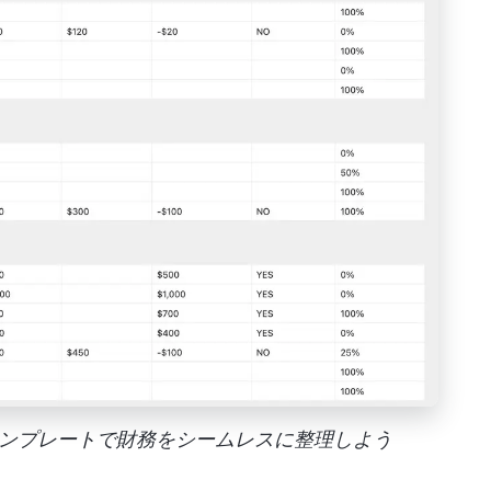
理テンプレートで財務をシームレスに整理しよう