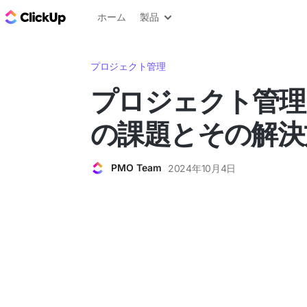
ClickUp ブログ
ホーム
製品
プロジェクト管理
プロジェクト管理
の課題とその解決
PMO Team
2024年10月4日