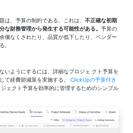
題は、予算の制約である。これは、
不正確な初期
分な財務管理から発生する可能性がある。
予算の
余儀なくされたり、品質が低下したり、ベンダー
る。
ないようにするには、詳細なプロジェ クト予算を
応じて経費節減策を実施する。
ClickUpの予算付き
ジェクト予算を効率的に管理するためのシンプル