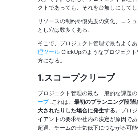
クトであっても、それを台無しにしてし
リソースの制約や優先度の変化、コミュ
とし穴は数多くある。
そこで、プロジェクト管理で最もよくあ
理ツール
ClickUpのようなプロジェ
方になる。
1.スコープクリープ
プロジェクト管理の最も一般的な課題
ープ
.これは、
最初のプランニング段階
大されたりした場合に発生する。
プロジ
イアントの要求や社内の決定が原因であ
超過、チームの士気低下につながる可能