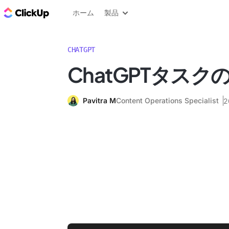
ClickUp ブログ
ホーム
製品
CHATGPT
ChatGPTタスク
Pavitra M
Content Operations Specialist
2