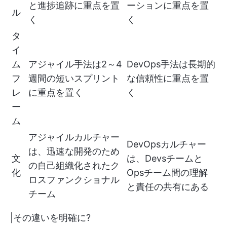
と進捗追跡に重点を置
ーションに重点を置
ル
く
く
タ
イ
ム
アジャイル手法は2～4
DevOps手法は長期的
フ
週間の短いスプリント
な信頼性に重点を置
レ
に重点を置く
く
ー
ム
アジャイルカルチャー
DevOpsカルチャー
は、迅速な開発のため
文
は、Devsチームと
の自己組織化されたク
化
Opsチーム間の理解
ロスファンクショナル
と責任の共有にある
チーム
|その違いを明確に?