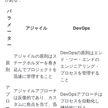
パ
ラ
メ
アジャイル
DevOps
ー
タ
ー
DevOpsの原則はエン
アジャイルの原則はス
ド・ツー・エンドの
原
テークホルダーを巻き
エンジニアリング・
則
込んでプロジェクトを
プロセスを管理する
迅速に管理すること
こと
ア
アジャイルアプローチ
プ
DevOpsアプローチは
は反復的であり、カス
ロ
プロセスを自動化し
タムに焦点を当て、迅
ー
継続的に行う