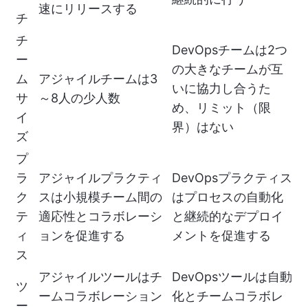
速にリリースする
チ
チ
DevOpsチームは2つ
ー
の大きなチームが互
ム
アジャイルチームは3
いに協力し合うた
サ
～8人の少人数
め、リミット（限
イ
界）はない
ズ
プ
ラ
アジャイルプラクティ
DevOpsプラクティス
ク
スは小規模チーム間の
はプロセスの自動化
テ
適応性とコラボレーシ
と継続的なデプロイ
ィ
ョンを促進する
メントを促進する
ス
アジャイルツールはチ
DevOpsツールは自動
ツ
ームコラボレーション
化とチームコラボレ
ー