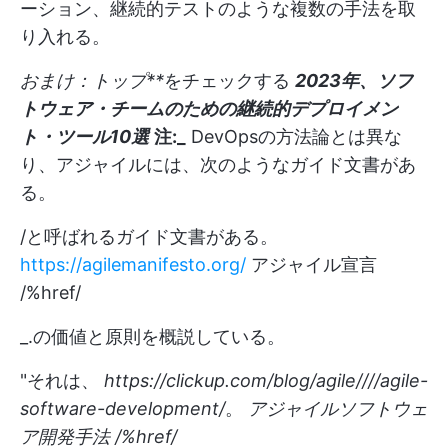
ーション、継続的テストのような複数の手法を取
り入れる。
おまけ：トップ**
をチェックする
2023年、ソフ
トウェア・チームのための継続的デプロイメン
ト・ツール10選
注:_
DevOpsの方法論とは異な
り、アジャイルには、次のようなガイド文書があ
る。
/と呼ばれるガイド文書がある。
https://agilemanifesto.org/
アジャイル宣言
/%href/
_.の価値と原則を概説している。
"それは、
https://clickup.com/blog/agile////agile-
software-development/
。
アジャイルソフトウェ
ア開発手法
/%href/