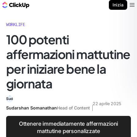
Blog di ClickUp
Inizia
Ope
WORKLIFE
100 potenti
affermazioni mattutine
per iniziare bene la
giornata
22 aprile 2025
Sudarshan Somanathan
Head of Content
Ottenere immediatamente affermazioni
mattutine personalizzate