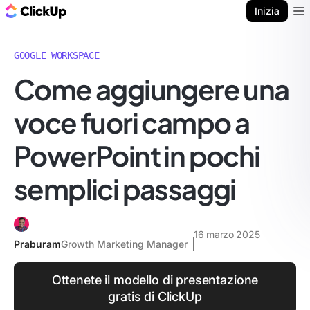
Blog di ClickUp
Inizia
Ope
GOOGLE WORKSPACE
Come aggiungere una
voce fuori campo a
PowerPoint in pochi
semplici passaggi
16 marzo 2025
Praburam
Growth Marketing Manager
Ottenete il modello di presentazione
gratis di ClickUp