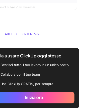
TABLE OF CONTENTS
zia a usare ClickUp oggi stesso
Gestisci tutto il tuo lavoro in un unico posto
Collabora con il tuo team
Usa ClickUp GRATIS, per sempre
Inizia ora