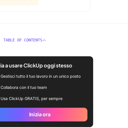
TABLE OF CONTENTS
zia a usare ClickUp oggi stesso
Gestisci tutto il tuo lavoro in un unico posto
Collabora con il tuo team
Usa ClickUp GRATIS, per sempre
Inizia ora