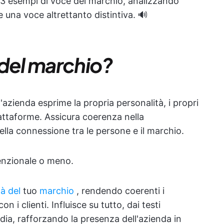
3 esempi di voce del marchio, analizzando
e una voce altrettanto distintiva. 🔊
 del marchio?
'azienda esprime la propria personalità, i propri
piattaforme. Assicura coerenza nella
la connessione tra le persone e il marchio.
enzionale o meno.
tà del
tuo
marchio
, rendendo coerenti i
on i clienti. Influisce su tutto, dai testi
media, rafforzando la presenza dell'azienda in