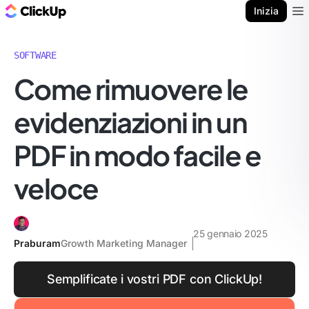
Blog di ClickUp
Inizia
Ope
SOFTWARE
Come rimuovere le
evidenziazioni in un
PDF in modo facile e
veloce
25 gennaio 2025
Praburam
Growth Marketing Manager
Semplificate i vostri PDF con ClickUp!