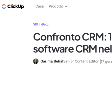
Blog di ClickUp
Casa
Prodotto
SOFTWARE
Confronto CRM: 10
software CRM ne
Garima Behal
Senior Content Editor
17 gen