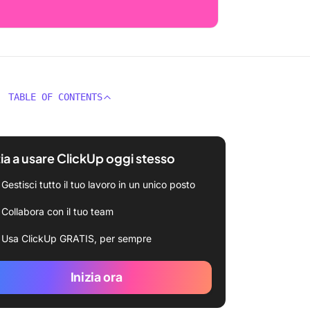
TABLE OF CONTENTS
zia a usare ClickUp oggi stesso
Gestisci tutto il tuo lavoro in un unico posto
Collabora con il tuo team
Usa ClickUp GRATIS, per sempre
Inizia ora