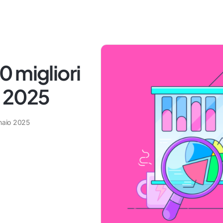
 migliori
l 2025
naio 2025