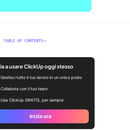
TABLE OF CONTENTS
zia a usare ClickUp oggi stesso
Gestisci tutto il tuo lavoro in un unico posto
Collabora con il tuo team
Usa ClickUp GRATIS, per sempre
Inizia ora