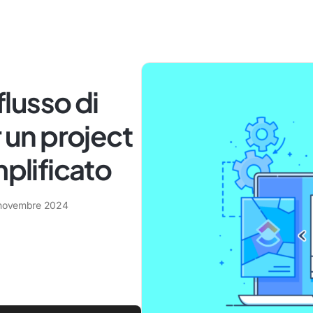
flusso di
r un project
lificato
novembre 2024