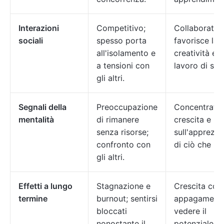
Interazioni
Competitivo;
Collaborativo
sociali
spesso porta
favorisce la
all'isolamento e
creatività e il
a tensioni con
lavoro di squ
gli altri.
Segnali della
Preoccupazione
Concentrati s
mentalità
di rimanere
crescita e
senza risorse;
sull'apprezz
confronto con
di ciò che hai
gli altri.
Effetti a lungo
Stagnazione e
Crescita con
termine
burnout; sentirsi
appagamento
bloccati
vedere il
nonostante il
potenziale ne