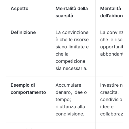
Aspetto
Mentalità della
Mentalità
scarsità
dell'abbond
Definizione
La convinzione
La convinzio
è che le risorse
che le risorse
siano limitate e
opportunità 
che la
abbondanti.
competizione
sia necessaria.
Esempio di
Accumulare
Investire nell
comportamento
denaro, idee o
crescita,
tempo;
condivisione 
riluttanza alla
idee e
condivisione.
collaborazio