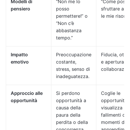
Modelli di
“Non me lo
“Come poss
pensiero
posso
sfruttare al 
permettere!” o
le mie risors
“Non c’è
abbastanza
tempo.”
Impatto
Preoccupazione
Fiducia, ott
emotivo
costante,
e apertura al
stress, senso di
collaborazio
inadeguatezza.
Approccio alle
Si perdono
Coglie le
opportunità
opportunità a
opportunità 
causa della
visualizza i
paura della
fallimenti c
perdita o della
momenti di
concorrenza.
apprendimen