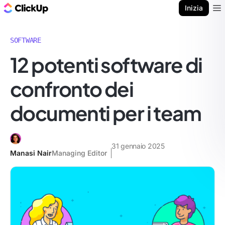
Blog di ClickUp
Inizia
Ope
SOFTWARE
12 potenti software di
confronto dei
documenti per i team
31 gennaio 2025
Manasi Nair
Managing Editor