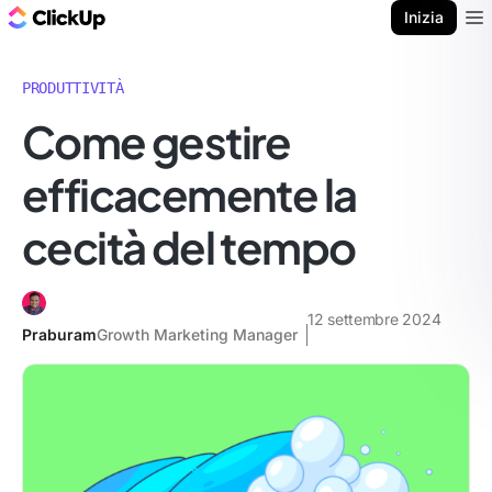
Blog di ClickUp
Inizia
Ope
PRODUTTIVITÀ
Come gestire
efficacemente la
cecità del tempo
12 settembre 2024
Praburam
Growth Marketing Manager