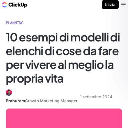
Blog di ClickUp
Inizia
Ope
PLANNING
10 esempi di modelli di
elenchi di cose da fare
per vivere al meglio la
propria vita
1 settembre 2024
Praburam
Growth Marketing Manager