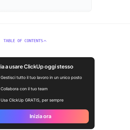
TABLE OF CONTENTS
zia a usare ClickUp oggi stesso
Gestisci tutto il tuo lavoro in un unico posto
Collabora con il tuo team
Usa ClickUp GRATIS, per sempre
Inizia ora