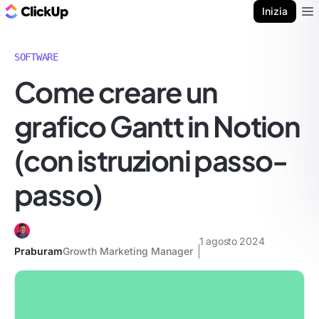
Blog di ClickUp
Inizia
Ope
SOFTWARE
Come creare un
grafico Gantt in Notion
(con istruzioni passo-
passo)
1 agosto 2024
Praburam
Growth Marketing Manager