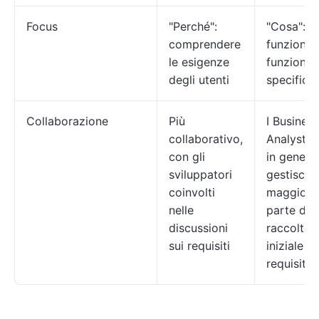
Focus
"Perché":
"Cosa":
comprendere
funzionali
le esigenze
funzioni
degli utenti
specifich
Collaborazione
Più
I Business
collaborativo,
Analyst [
con gli
in genere
sviluppatori
gestiscon
coinvolti
maggior
nelle
parte del
discussioni
raccolta
sui requisiti
iniziale de
requisiti