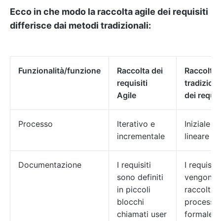
Ecco in che modo la raccolta agile dei requisiti
differisce dai metodi tradizionali:
Funzionalità/funzione
Raccolta dei
Raccolta
requisiti
tradizion
Agile
dei requis
Processo
Iterativo e
Iniziale e
incrementale
lineare
Documentazione
I requisiti
I requisiti
sono definiti
vengono
in piccoli
raccolti i
blocchi
processo
chiamati user
formale e