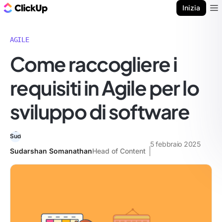
Blog di ClickUp
Inizia
Ope
AGILE
Come raccogliere i
requisiti in Agile per lo
sviluppo di software
5 febbraio 2025
Sudarshan Somanathan
Head of Content