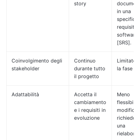
story
document
in una
specifica 
requisiti
software
[SRS].
Coinvolgimento degli
Continuo
Limitato
stakeholder
durante tutto
la fase ini
il progetto
Adattabilità
Accetta il
Meno
cambiamento
flessibile,
e i requisiti in
modifich
evoluzione
richiedon
una
rielabora