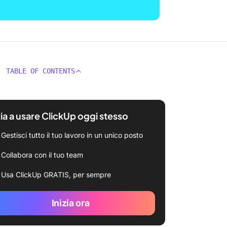
TABLE OF CONTENTS
zia a usare ClickUp oggi stesso
Gestisci tutto il tuo lavoro in un unico posto
Collabora con il tuo team
Usa ClickUp GRATIS, per sempre
Inizia ora