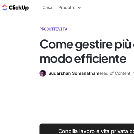
Blog di ClickUp
Casa
Prodotto
PRODUTTIVITÀ
Come gestire più 
modo efficiente
Sudarshan Somanathan
Head of Content
Concilia lavoro e vita privata c