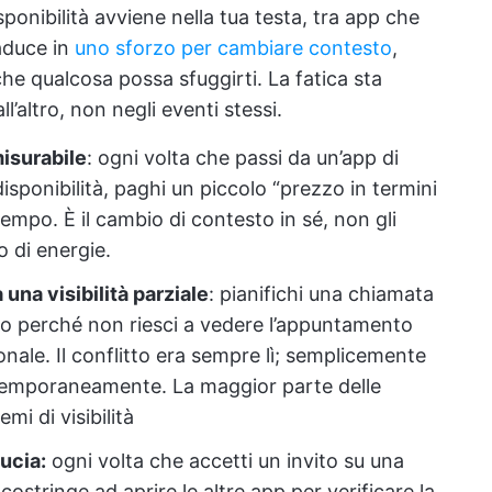
sponibilità avviene nella tua testa, tra app che
raduce in
uno sforzo per cambiare contesto
,
he qualcosa possa sfuggirti. La fatica sta
’altro, non negli eventi stessi.
misurabile
: ogni volta che passi da un’app di
 disponibilità, paghi un piccolo “prezzo in termini
tempo. È il cambio di contesto in sé, non gli
o di energie.
una visibilità parziale
: pianifichi una chiamata
oro perché non riesci a vedere l’appuntamento
onale. Il conflitto era sempre lì; semplicemente
ntemporaneamente. La maggior parte delle
i di visibilità
ducia:
ogni volta che accetti un invito su una
costringe ad aprire le altre app per verificare la