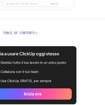
TABLE OF CONTENTS
zia a usare ClickUp oggi stesso
Gestisci tutto il tuo lavoro in un unico posto
Collabora con il tuo team
Usa ClickUp GRATIS, per sempre
Inizia ora