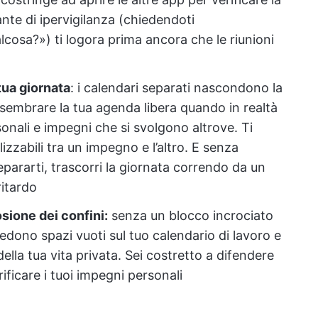
ante di ipervigilanza (chiedendoti
osa?») ti logora prima ancora che le riunioni
tua giornata
: i calendari separati nascondono la
sembrare la tua agenda libera quando in realtà
nali e impegni che si svolgono altrove. Ti
tilizzabili tra un impegno e l’altro. E senza
epararti, trascorri la giornata correndo da un
ritardo
osione dei confini:
senza un blocco incrociato
vedono spazi vuoti sul tuo calendario di lavoro e
lla tua vita privata. Sei costretto a difendere
ficare i tuoi impegni personali