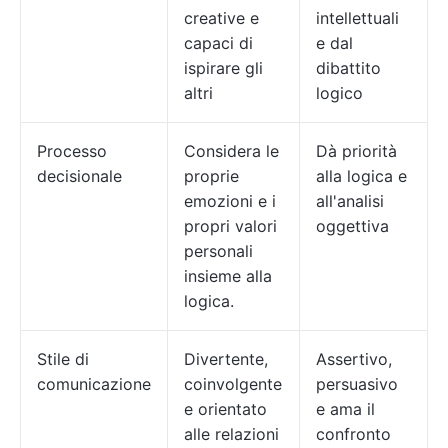
creative e
intellettuali
capaci di
e dal
ispirare gli
dibattito
altri
logico
Processo
Considera le
Dà priorità
decisionale
proprie
alla logica e
emozioni e i
all'analisi
propri valori
oggettiva
personali
insieme alla
logica.
Stile di
Divertente,
Assertivo,
comunicazione
coinvolgente
persuasivo
e orientato
e ama il
alle relazioni
confronto