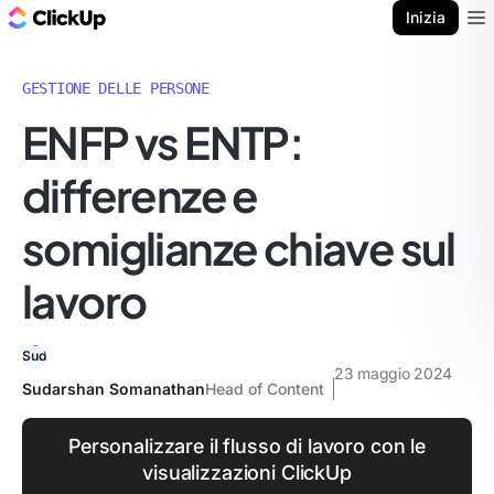
Blog di ClickUp
Inizia
Ope
GESTIONE DELLE PERSONE
ENFP vs ENTP:
differenze e
somiglianze chiave sul
lavoro
23 maggio 2024
Sudarshan Somanathan
Head of Content
Personalizzare il flusso di lavoro con le
visualizzazioni ClickUp