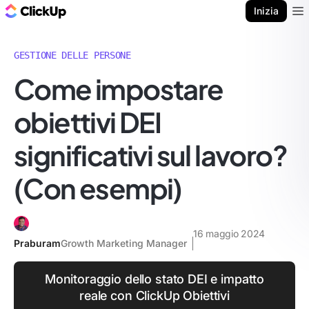
Blog di ClickUp
Inizia
Ope
GESTIONE DELLE PERSONE
Come impostare
obiettivi DEI
significativi sul lavoro?
(Con esempi)
16 maggio 2024
Praburam
Growth Marketing Manager
Monitoraggio dello stato DEI e impatto
reale con ClickUp Obiettivi