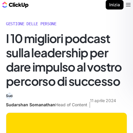
Blog di ClickUp
Inizia
Ope
GESTIONE DELLE PERSONE
I 10 migliori podcast
sulla leadership per
dare impulso al vostro
percorso di successo
11 aprile 2024
Sudarshan Somanathan
Head of Content