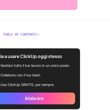
TABLE OF CONTENTS
zia a usare ClickUp oggi stesso
Gestisci tutto il tuo lavoro in un unico posto
Collabora con il tuo team
Usa ClickUp GRATIS, per sempre
Inizia ora