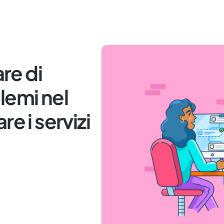
are di
lemi nel
e i servizi