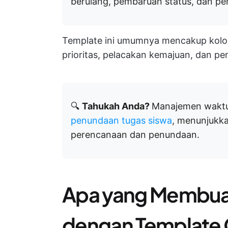
berulang, pembaruan status, dan pem
Template ini umumnya mencakup kolom 
prioritas, pelacakan kemajuan, dan pe
🔍
Tahukah Anda?
Manajemen waktu
penundaan tugas siswa
, menunjukk
perencanaan dan penundaan.
Apa yang Membuat
dengan Template 