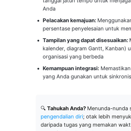
tanggal jatuh tempo untuk menjaga
Anda
Pelacakan kemajuan:
Menggunakan i
persentase penyelesaian untuk me
Tampilan yang dapat disesuaikan:
kalender, diagram Gantt, Kanban) 
organisasi yang berbeda
Kemampuan integrasi:
Memastikan k
yang Anda gunakan untuk sinkronis
🔍
Tahukah Anda?
Menunda-nunda se
pengendalian diri
; otak lebih menyuk
daripada tugas yang memakan waktu 