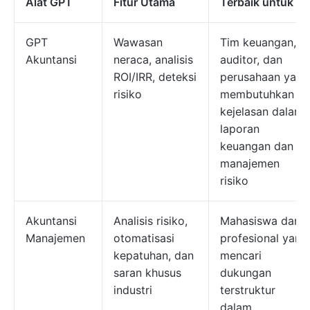
Alat GPT
Fitur Utama
Terbaik untuk
GPT
Wawasan
Tim keuangan,
Akuntansi
neraca, analisis
auditor, dan
ROI/IRR, deteksi
perusahaan yang
risiko
membutuhkan
kejelasan dalam
laporan
keuangan dan
manajemen
risiko
Akuntansi
Analisis risiko,
Mahasiswa dan
Manajemen
otomatisasi
profesional yang
kepatuhan, dan
mencari
saran khusus
dukungan
industri
terstruktur
dalam