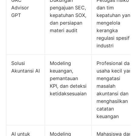
GRC
Dukungan
Petugas risiko
Advisor
pengajuan SEC,
dan tim
GPT
kepatuhan SOX,
kepatuhan yang
dan persiapan
mengelola
materi audit
kerangka
regulasi spesifik
industri
Solusi
Modeling
Profesional dan
Akuntansi AI
keuangan,
usaha kecil yang
pemantauan
mengatasi
KPI, dan deteksi
masalah
ketidaksesuaian
akuntansi dan
menghasilkan
catatan
keuangan
AI untuk
Modeling
Mahasiswa dan