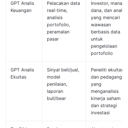
GPT Analis
Pelacakan data
Investor, manajer
Keuangan
real-time,
dana, dan analis
analisis
yang mencari
portofolio,
wawasan
peramalan
berbasis data
pasar
untuk
pengelolaan
portofolio
GPT Analis
Sinyal beli/jual,
Peneliti ekuitas
Ekuitas
model
dan pedagang
penilaian,
yang
laporan
menganalisis
bull/bear
kinerja saham
dan strategi
investasi