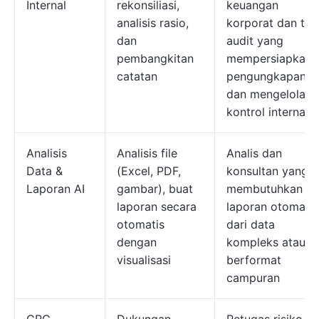
Internal
rekonsiliasi,
keuangan
analisis rasio,
korporat dan tim
dan
audit yang
pembangkitan
mempersiapkan
catatan
pengungkapan
dan mengelola
kontrol internal
Analisis
Analisis file
Analis dan
Data &
(Excel, PDF,
konsultan yang
Laporan AI
gambar), buat
membutuhkan
laporan secara
laporan otomatis
otomatis
dari data
dengan
kompleks atau
visualisasi
berformat
campuran