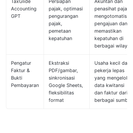
TaxGlide
Persiapan
Akuntan dan
Accounting
pajak, optimasi
penasihat pajak
GPT
pengurangan
mengotomatisasi
pajak,
pengajuan dan
pemetaan
memastikan
kepatuhan
kepatuhan di
berbagai wilayah
Pengatur
Ekstraksi
Usaha kecil dan
Faktur &
PDF/gambar,
pekerja lepas
Bukti
sinkronisasi
yang mengelola
Pembayaran
Google Sheets,
data kwitansi
fleksibilitas
dan faktur dari
format
berbagai sumber