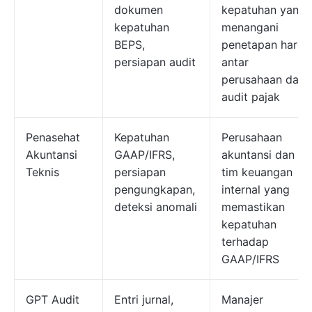
dokumen
kepatuhan yang
kepatuhan
menangani
BEPS,
penetapan harga
persiapan audit
antar
perusahaan dan
audit pajak
Penasehat
Kepatuhan
Perusahaan
Akuntansi
GAAP/IFRS,
akuntansi dan
Teknis
persiapan
tim keuangan
pengungkapan,
internal yang
deteksi anomali
memastikan
kepatuhan
terhadap
GAAP/IFRS
GPT Audit
Entri jurnal,
Manajer