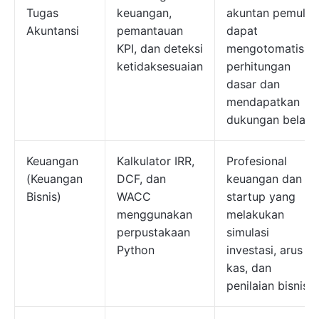
Tugas
keuangan,
akuntan pemula
Akuntansi
pemantauan
dapat
KPI, dan deteksi
mengotomatisasi
ketidaksesuaian
perhitungan
dasar dan
mendapatkan
dukungan belajar
Keuangan
Kalkulator IRR,
Profesional
(Keuangan
DCF, dan
keuangan dan
Bisnis)
WACC
startup yang
menggunakan
melakukan
perpustakaan
simulasi
Python
investasi, arus
kas, dan
penilaian bisnis