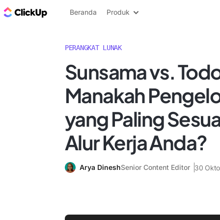
Blog ClickUp
Beranda
Produk
PERANGKAT LUNAK
Sunsama vs. Todo
Manakah Pengelo
yang Paling Sesu
Alur Kerja Anda?
Arya Dinesh
Senior Content Editor
30 Okto