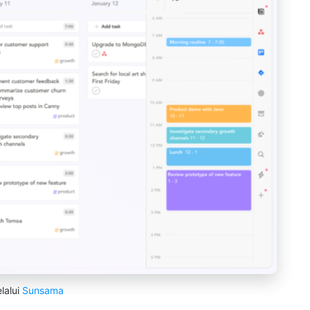
lalui
Sunsama