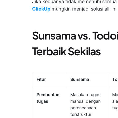
Jika keduanya tidak memenuhi semua 
ClickUp
mungkin menjadi solusi all-in
Sunsama vs. Todoi
Terbaik Sekilas
Fitur
Sunsama
To
Pembuatan
Masukan tugas
Ma
tugas
manual dengan
al
perencanaan
tu
terstruktur