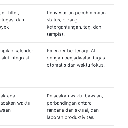
el, filter,
Penyesuaian penuh dengan
btugas, dan
status, bidang,
oyek
ketergantungan, tag, dan
templat.
mpilan kalender
Kalender bertenaga AI
alui integrasi
dengan penjadwalan tugas
otomatis dan waktu fokus.
dak ada
Pelacakan waktu bawaan,
lacakan waktu
perbandingan antara
waan
rencana dan aktual, dan
laporan produktivitas.