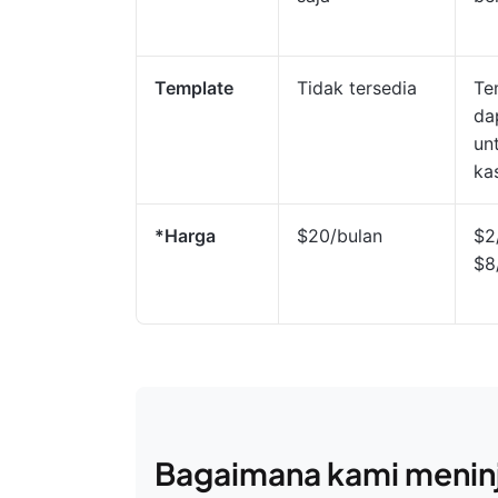
Template
Tidak tersedia
Te
da
un
ka
*Harga
$20/bulan
$2
$8
Bagaimana kami meninj