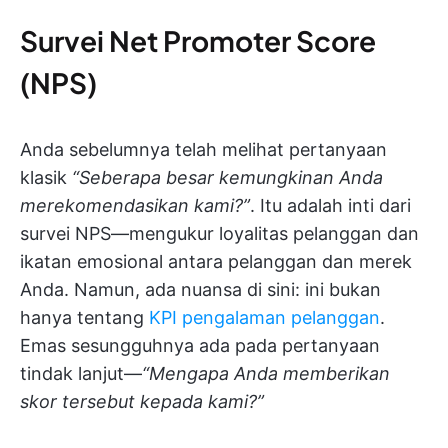
Survei Net Promoter Score
(NPS)
Anda sebelumnya telah melihat pertanyaan
klasik
“Seberapa besar kemungkinan Anda
merekomendasikan kami?”
. Itu adalah inti dari
survei NPS—mengukur loyalitas pelanggan dan
ikatan emosional antara pelanggan dan merek
Anda. Namun, ada nuansa di sini: ini bukan
hanya tentang
KPI pengalaman pelanggan
.
Emas sesungguhnya ada pada pertanyaan
tindak lanjut—
“Mengapa Anda memberikan
skor tersebut kepada kami?”