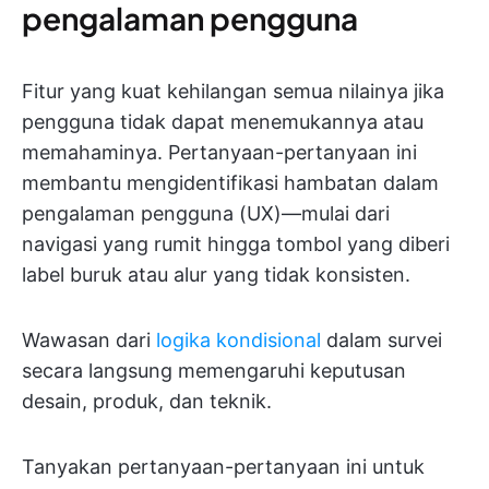
pengalaman pengguna
Fitur yang kuat kehilangan semua nilainya jika
pengguna tidak dapat menemukannya atau
memahaminya. Pertanyaan-pertanyaan ini
membantu mengidentifikasi hambatan dalam
pengalaman pengguna (UX)—mulai dari
navigasi yang rumit hingga tombol yang diberi
label buruk atau alur yang tidak konsisten.
Wawasan dari
logika kondisional
dalam survei
secara langsung memengaruhi keputusan
desain, produk, dan teknik.
Tanyakan pertanyaan-pertanyaan ini untuk