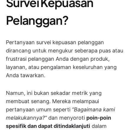
Survei Kepuasan
Pelanggan?
Pertanyaan survei kepuasan pelanggan
dirancang untuk mengukur seberapa puas atau
frustrasi pelanggan Anda dengan produk,
layanan, atau pengalaman keseluruhan yang
Anda tawarkan.
Namun, ini bukan sekadar metrik yang
membuat senang. Mereka melampaui
pertanyaan umum seperti
“Bagaimana kami
melakukannya?”
dan menyoroti
poin-poin
spesifik dan dapat ditindaklanjuti
dalam