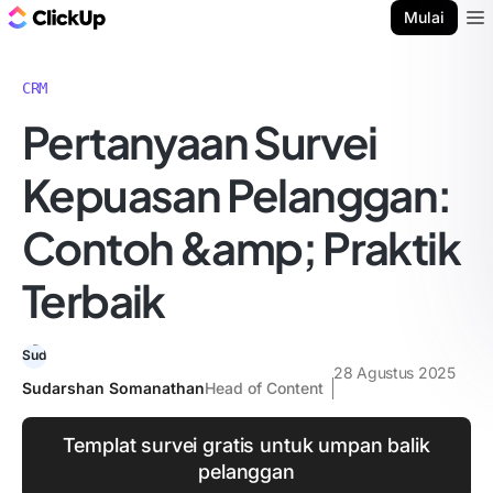
Blog ClickUp
Mulai
Ope
CRM
Pertanyaan Survei
Kepuasan Pelanggan:
Contoh &amp; Praktik
Terbaik
28 Agustus 2025
Sudarshan Somanathan
Head of Content
Templat survei gratis untuk umpan balik
pelanggan