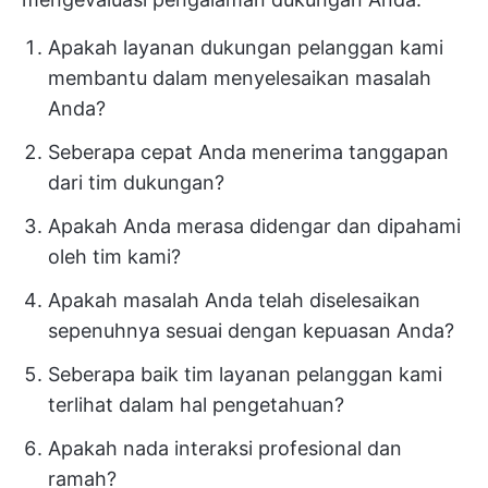
Apakah layanan dukungan pelanggan kami
membantu dalam menyelesaikan masalah
Anda?
Seberapa cepat Anda menerima tanggapan
dari tim dukungan?
Apakah Anda merasa didengar dan dipahami
oleh tim kami?
Apakah masalah Anda telah diselesaikan
sepenuhnya sesuai dengan kepuasan Anda?
Seberapa baik tim layanan pelanggan kami
terlihat dalam hal pengetahuan?
Apakah nada interaksi profesional dan
ramah?