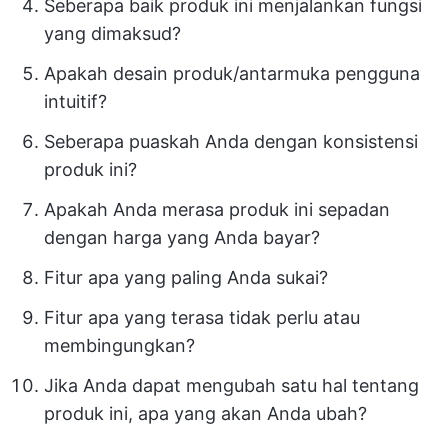
Seberapa baik produk ini menjalankan fungsi
yang dimaksud?
Apakah desain produk/antarmuka pengguna
intuitif?
Seberapa puaskah Anda dengan konsistensi
produk ini?
Apakah Anda merasa produk ini sepadan
dengan harga yang Anda bayar?
Fitur apa yang paling Anda sukai?
Fitur apa yang terasa tidak perlu atau
membingungkan?
Jika Anda dapat mengubah satu hal tentang
produk ini, apa yang akan Anda ubah?