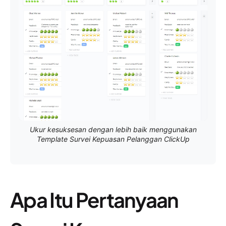
Ukur kesuksesan dengan lebih baik menggunakan
Template Survei Kepuasan Pelanggan ClickUp
Apa Itu Pertanyaan