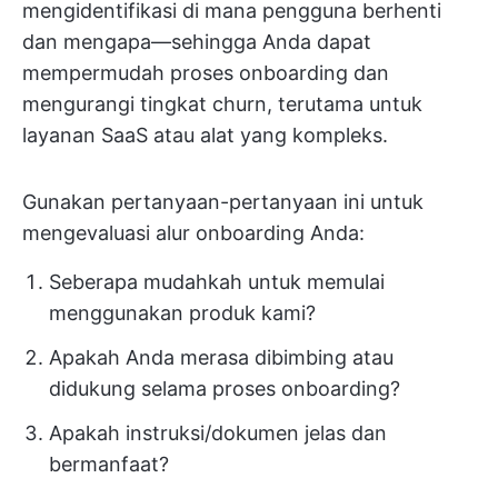
mengidentifikasi di mana pengguna berhenti
dan mengapa—sehingga Anda dapat
mempermudah proses onboarding dan
mengurangi tingkat churn, terutama untuk
layanan SaaS atau alat yang kompleks.
Gunakan pertanyaan-pertanyaan ini untuk
mengevaluasi alur onboarding Anda:
Seberapa mudahkah untuk memulai
menggunakan produk kami?
Apakah Anda merasa dibimbing atau
didukung selama proses onboarding?
Apakah instruksi/dokumen jelas dan
bermanfaat?