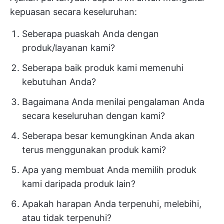
kepuasan secara keseluruhan:
Seberapa puaskah Anda dengan
produk/layanan kami?
Seberapa baik produk kami memenuhi
kebutuhan Anda?
Bagaimana Anda menilai pengalaman Anda
secara keseluruhan dengan kami?
Seberapa besar kemungkinan Anda akan
terus menggunakan produk kami?
Apa yang membuat Anda memilih produk
kami daripada produk lain?
Apakah harapan Anda terpenuhi, melebihi,
atau tidak terpenuhi?