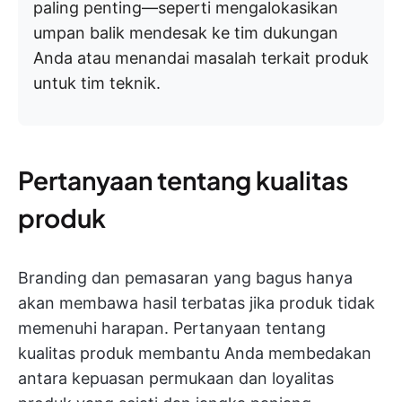
paling penting—seperti mengalokasikan
umpan balik mendesak ke tim dukungan
Anda atau menandai masalah terkait produk
untuk tim teknik.
Pertanyaan tentang kualitas
produk
Branding dan pemasaran yang bagus hanya
akan membawa hasil terbatas jika produk tidak
memenuhi harapan. Pertanyaan tentang
kualitas produk membantu Anda membedakan
antara kepuasan permukaan dan loyalitas