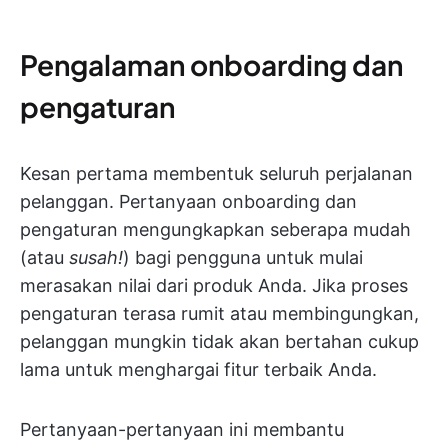
Pengalaman onboarding dan
pengaturan
Kesan pertama membentuk seluruh perjalanan
pelanggan. Pertanyaan onboarding dan
pengaturan mengungkapkan seberapa mudah
(atau
susah!
) bagi pengguna untuk mulai
merasakan nilai dari produk Anda. Jika proses
pengaturan terasa rumit atau membingungkan,
pelanggan mungkin tidak akan bertahan cukup
lama untuk menghargai fitur terbaik Anda.
Pertanyaan-pertanyaan ini membantu