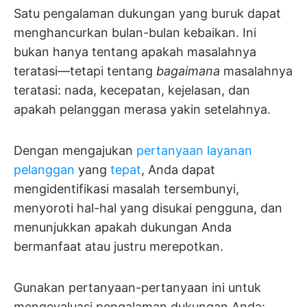
Satu pengalaman dukungan yang buruk dapat
menghancurkan bulan-bulan kebaikan. Ini
bukan hanya tentang apakah masalahnya
teratasi—tetapi tentang
bagaimana
masalahnya
teratasi: nada, kecepatan, kejelasan, dan
apakah pelanggan merasa yakin setelahnya.
Dengan mengajukan
pertanyaan layanan
pelanggan
yang
tepat
, Anda dapat
mengidentifikasi masalah tersembunyi,
menyoroti hal-hal yang disukai pengguna, dan
menunjukkan apakah dukungan Anda
bermanfaat atau justru merepotkan.
Gunakan pertanyaan-pertanyaan ini untuk
mengevaluasi pengalaman dukungan Anda: