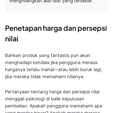
menghilangkan alat-alat yang tersebar.
Penetapan harga dan persepsi
nilai
Bahkan produk yang fantastis pun akan
menghadapi kendala jika pengguna merasa
harganya terlalu mahal—atau lebih buruk lagi,
jika mereka tidak memahami nilainya.
Pertanyaan tentang harga dan persepsi nilai
menggali psikologi di balik keputusan
pembelian. Apakah pengguna memahami apa
yang mereka bayar? Apakah mereka merasa