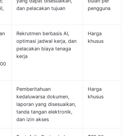
e;
yang dapat disesuaikan,
bulan per
l,
dan pelacakan tujuan
pengguna
an
Rekrutmen berbasis AI,
Harga
optimasi jadwal kerja, dan
khusus
pelacakan biaya tenaga
kerja
000
Pemberitahuan
Harga
kedaluwarsa dokumen,
khusus
laporan yang disesuaikan,
tanda tangan elektronik,
dan izin akses