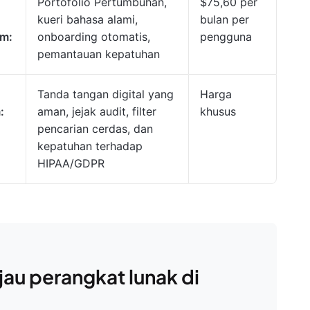
Portofolio Pertumbuhan,
$75,60 per
kueri bahasa alami,
bulan per
im:
onboarding otomatis,
pengguna
pemantauan kepatuhan
Tanda tangan digital yang
Harga
:
aman, jejak audit, filter
khusus
pencarian cerdas, dan
kepatuhan terhadap
HIPAA/GDPR
au perangkat lunak di