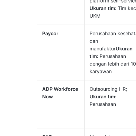
platform self-servic
Ukuran tim:
Tim keci
UKM
Paycor
Perusahaan kesehat
dan
manufaktur
Ukuran
tim:
Perusahaan
dengan lebih dari 1
karyawan
ADP Workforce
Outsourcing HR;
Now
Ukuran tim:
Perusahaan