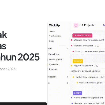
ak
as
ahun 2025
ober 2025