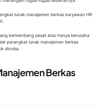
uk menangani
tugas-tugas sebenarnya
.
erangkat lunak manajemen berkas karyawan HR
ah
.
dang berkembang pesat atau hanya berusaha
alat perangkat lunak manajemen berkas
uk dicoba.
Manajemen Berkas