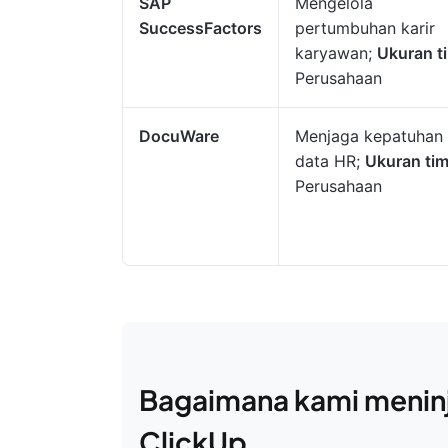
SAP
Mengelola
SuccessFactors
pertumbuhan karir
karyawan;
Ukuran t
Perusahaan
DocuWare
Menjaga kepatuhan
data HR;
Ukuran tim
Perusahaan
Bagaimana kami meninj
ClickUp