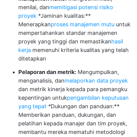
menilai, dan
memitigasi potensi risiko
proyek
*
Jaminan kualitas:**
Menerapkan
proses manajemen mutu
untuk
mempertahankan standar manajemen
proyek yang tinggi dan memastikan
hasil
kerja
memenuhi kriteria kualitas yang telah
ditetapkan
Pelaporan dan metrik:
Mengumpulkan,
menganalisis, dan
melaporkan data proyek
dan metrik kinerja kepada para pemangku
kepentingan untuk
pengambilan keputusan
yang tepat
*
Dukungan dan panduan:**
Memberikan panduan, dukungan, dan
pelatihan kepada manajer dan tim proyek,
membantu mereka mematuhi metodologi