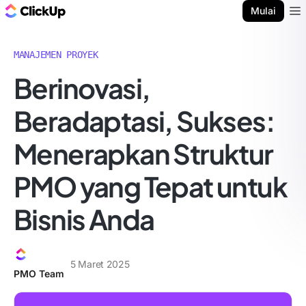
Blog ClickUp
Mulai
Ope
MANAJEMEN PROYEK
Berinovasi,
Beradaptasi, Sukses:
Menerapkan Struktur
PMO yang Tepat untuk
Bisnis Anda
5 Maret 2025
PMO Team