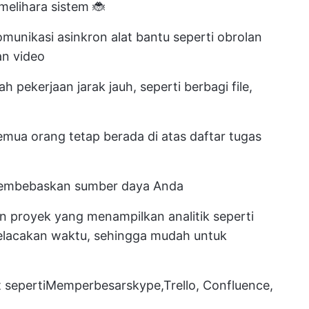
elihara sistem 🐞
omunikasi asinkron
alat bantu seperti obrolan
an video
pekerjaan jarak jauh, seperti berbagi file,
ua orang tetap berada di atas daftar tugas
 membebaskan sumber daya Anda
n proyek
yang menampilkan analitik seperti
pelacakan waktu, sehingga mudah untuk
 seperti
Memperbesar
skype,
Trello
, Confluence,