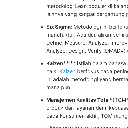
metodologi Lean populer di kalang
lainnya yang sangat bergantung p
Six Sigma:
Metodologi ini berfoku
manufaktur. Ada dua aliran pemik
Define, Measure, Analyze, Improve
Analyze, Design, Verify (DMADV)
Kaizen**
:** Istilah dalam bahas
baik,"
Kaizen
berfokus pada pening
ini adalah metodologi yang berma
mana pun
Manajemen Kualitas Total*
(
TQM
produk dan layanan demi kepuasa
pada konsumen akhir, TQM mung