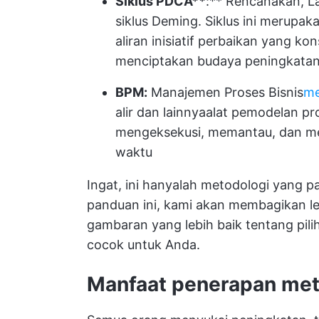
Siklus PDCA**
:** Rencanakan, La
siklus Deming. Siklus ini merupa
aliran inisiatif perbaikan yang ko
menciptakan budaya peningkatan
BPM:
Manajemen Proses Bisnis
me
alir
dan lainnya
alat pemodelan pr
mengeksekusi, memantau, dan m
waktu
Ingat, ini hanyalah metodologi yang pa
panduan ini, kami akan membagikan l
gambaran yang lebih baik tentang pil
cocok untuk Anda.
Manfaat penerapan met