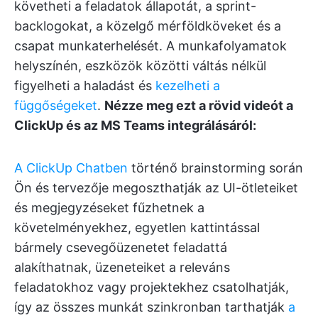
követheti a feladatok állapotát, a sprint-
backlogokat, a közelgő mérföldköveket és a
csapat munkaterhelését. A munkafolyamatok
helyszínén, eszközök közötti váltás nélkül
figyelheti a haladást és
kezelheti a
függőségeket
.
Nézze meg ezt a rövid videót a
ClickUp és az MS Teams integrálásáról:
A ClickUp Chatben
történő brainstorming során
Ön és tervezője megoszthatják az UI-ötleteiket
és megjegyzéseket fűzhetnek a
követelményekhez, egyetlen kattintással
bármely csevegőüzenetet feladattá
alakíthatnak, üzeneteiket a releváns
feladatokhoz vagy projektekhez csatolhatják,
így az összes munkát szinkronban tarthatják
a