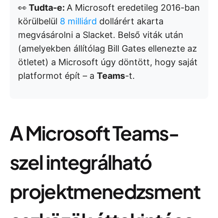
👀
Tudta-e:
A Microsoft eredetileg 2016-ban
körülbelül
8 milliárd
dollárért akarta
megvásárolni a Slacket. Belső viták után
(amelyekben állítólag Bill Gates ellenezte az
ötletet) a Microsoft úgy döntött, hogy saját
platformot épít – a
Teams
-t.
A Microsoft Teams-
szel integrálható
projektmenedzsment