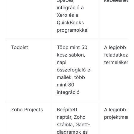
Spaces,
kezeléshez
integráció a
Xero és a
QuickBooks
programokkal
Todoist
Több mint 50
A legjobb
kész sablon,
feladatkezel
napi
termelékeny
összefoglaló e-
mailek, több
mint 80
integráció
Zoho Projects
Beépített
A legjobb sk
naptár, Zoho
projektmene
számla, Gantt-
diagramok és