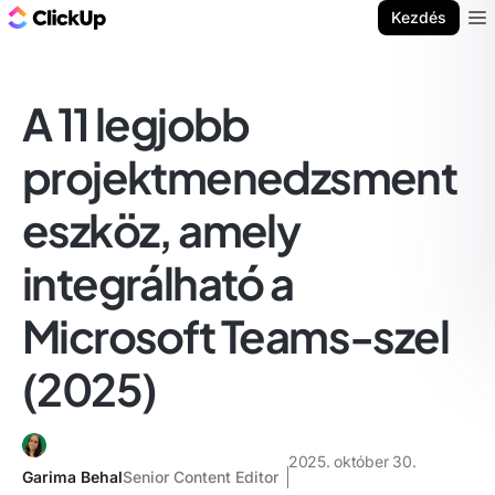
ClickUp blog
Kezdés
Ope
A 11 legjobb
projektmenedzsment
eszköz, amely
integrálható a
Microsoft Teams-szel
(2025)
2025. október 30.
Garima Behal
Senior Content Editor