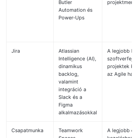
Butler
projektmene
Automation és
Power-Ups
Jira
Atlassian
A legjobb k
Intelligence (AI),
szoftverfejle
dinamikus
projektek ke
backlog,
az Agile hasz
valamint
integráció a
Slack és a
Figma
alkalmazásokkal
Csapatmunka
Teamwork
A legjobb er