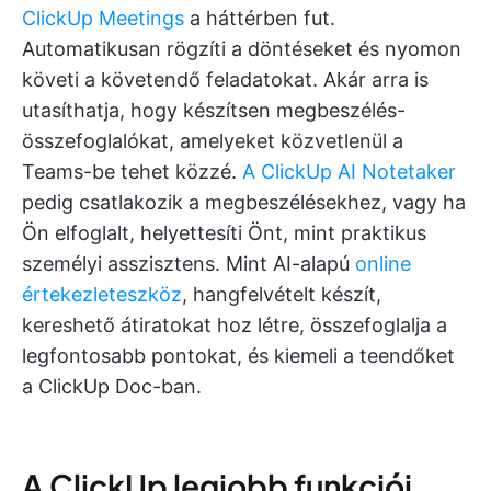
ClickUp Meetings
a háttérben fut.
Automatikusan rögzíti a döntéseket és nyomon
követi a követendő feladatokat. Akár arra is
utasíthatja, hogy készítsen megbeszélés-
összefoglalókat, amelyeket közvetlenül a
Teams-be tehet közzé.
A ClickUp AI Notetaker
pedig csatlakozik a megbeszélésekhez, vagy ha
Ön elfoglalt, helyettesíti Önt, mint praktikus
személyi asszisztens. Mint AI-alapú
online
értekezleteszköz
, hangfelvételt készít,
kereshető átiratokat hoz létre, összefoglalja a
legfontosabb pontokat, és kiemeli a teendőket
a ClickUp Doc-ban.
A ClickUp legjobb funkciói