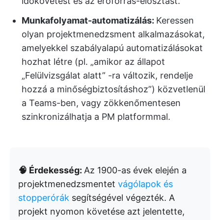
időkövetést és az erőforrás-elosztást.
Munkafolyamat-automatizálás:
Keressen
olyan projektmenedzsment alkalmazásokat,
amelyekkel szabályalapú automatizálásokat
hozhat létre (pl. „amikor az állapot
„Felülvizsgálat alatt” -ra változik, rendelje
hozzá a minőségbiztosításhoz”) közvetlenül
a Teams-ben, vagy zökkenőmentesen
szinkronizálhatja a PM platformmal.
🧠 Érdekesség:
Az 1900-as évek elején a
projektmenedzsmentet
vágólapok és
stopperórák
segítségével végezték. A
projekt nyomon követése azt jelentette,