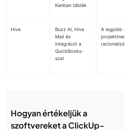
Kanban táblák
Hive
Buzz AI, Hive
A legjobb a
Mail és
projektmene
integráció a
racionalizál
QuickBooks-
szal
Hogyan értékeljük a
szoftvereket a ClickUp-