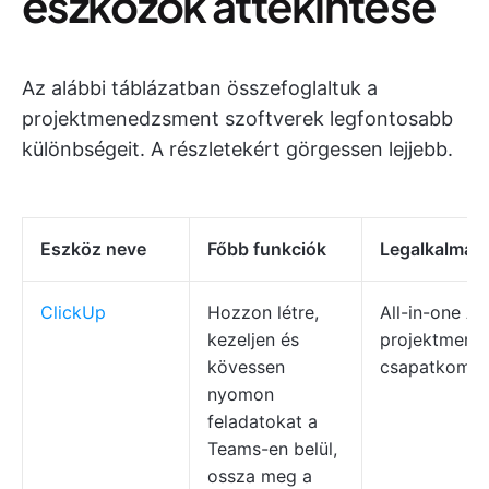
eszközök áttekintése
Az alábbi táblázatban összefoglaltuk a
projektmenedzsment szoftverek legfontosabb
különbségeit. A részletekért görgessen lejjebb.
Eszköz neve
Főbb funkciók
Legalkalmas
ClickUp
Hozzon létre,
All-in-one AI
kezeljen és
projektmene
kövessen
csapatkommu
nyomon
feladatokat a
Teams-en belül,
ossza meg a