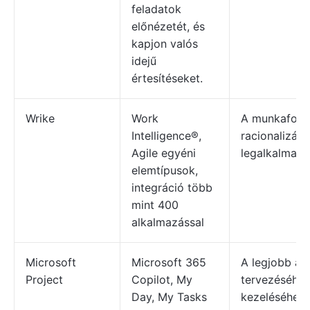
feladatok
előnézetét, és
kapjon valós
idejű
értesítéseket.
Wrike
Work
A munkafoly
Intelligence®,
racionalizálá
Agile egyéni
legalkalmas
elemtípusok,
integráció több
mint 400
alkalmazással
Microsoft
Microsoft 365
A legjobb a
Project
Copilot, My
tervezéséhez
Day, My Tasks
kezeléséhez