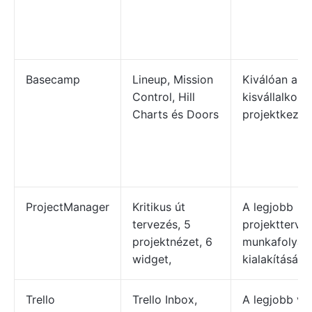
Basecamp
Lineup, Mission
Kiválóan alk
Control, Hill
kisvállalkoz
Charts és Doors
projektkezel
ProjectManager
Kritikus út
A legjobb
tervezés, 5
projektterve
projektnézet, 6
munkafolyam
widget,
kialakításáh
Trello
Trello Inbox,
A legjobb viz