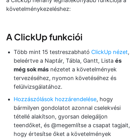
a ClickUp néhány leghatékonyabb funkciója a
követelménykezeléshez:
A ClickUp funkciói
Több mint 15 testreszabható
ClickUp nézet
,
beleértve a Naptár, Tábla, Gantt, Lista
és
még sok más
nézetet a követelmények
tervezéséhez, nyomon követéséhez és
felülvizsgálatához.
Hozzászólások hozzárendelése
, hogy
bármilyen gondolatot azonnal cselekvési
tétellé alakítson, gyorsan delegáljon
teendőket, és @megemlítse a csapat tagjait,
hogy értesítse őket a követelmények