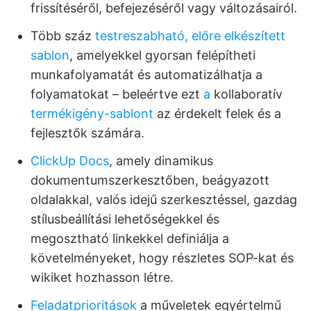
frissítéséről, befejezéséről vagy változásairól.
Több száz
testreszabható, előre elkészített
sablon
, amelyekkel gyorsan felépítheti
munkafolyamatát és automatizálhatja a
folyamatokat – beleértve ezt
a
kollaboratív
termékigény-sablont
az érdekelt felek és a
fejlesztők számára.
ClickUp Docs
, amely dinamikus
dokumentumszerkesztőben, beágyazott
oldalakkal, valós idejű szerkesztéssel, gazdag
stílusbeállítási lehetőségekkel és
megosztható linkekkel definiálja a
követelményeket, hogy részletes SOP-kat és
wikiket hozhasson létre.
Feladatprioritások
a műveletek egyértelmű