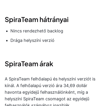
SpiraTeam hátrányai
Nincs rendezhető backlog
Drága helyszíni verzió
SpiraTeam árak
A SpiraTeam felhőalapú és helyszíni verziót is
kínál. A felhőalapú verzió ára 34,69 dollár
havonta egyidejű felhasználónként, míg a
helyszíni SpiraTeam csomagot az egyidejű
felhasználók számához igazítják.