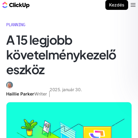
ClickUp blog
Kezdés
Ope
PLANNING
A 15 legjobb
követelménykezelő
eszköz
2025. január 30.
Haillie Parker
Writer