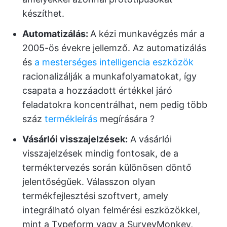
készíthet.
Automatizálás:
A kézi munkavégzés már a
2005-ös évekre jellemző. Az automatizálás
és
a mesterséges intelligencia eszközök
racionalizálják a munkafolyamatokat, így
csapata a hozzáadott értékkel járó
feladatokra koncentrálhat, nem pedig több
száz
termékleírás
megírására ?️
Vásárlói visszajelzések
:
A vásárlói
visszajelzések mindig fontosak, de a
terméktervezés során különösen döntő
jelentőségűek. Válasszon olyan
termékfejlesztési szoftvert, amely
integrálható olyan felmérési eszközökkel,
mint a Typeform vagy a SurveyMonkey,