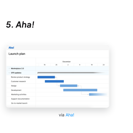
5. Aha!
via
Aha!