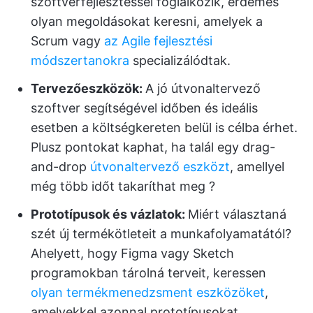
szoftverfejlesztéssel foglalkozik, érdemes
olyan megoldásokat keresni, amelyek a
Scrum vagy
az Agile fejlesztési
módszertanokra
specializálódtak.
Tervezőeszközök:
A jó útvonaltervező
szoftver segítségével időben és ideális
esetben a költségkereten belül is célba érhet.
Plusz pontokat kaphat, ha talál egy drag-
and-drop
útvonaltervező eszközt
, amellyel
még több időt takaríthat meg ?
Prototípusok és vázlatok:
Miért választaná
szét új termékötleteit a munkafolyamatától?
Ahelyett, hogy Figma vagy Sketch
programokban tárolná terveit, keressen
olyan termékmenedzsment eszközöket
,
amelyekkel azonnal prototípusokat