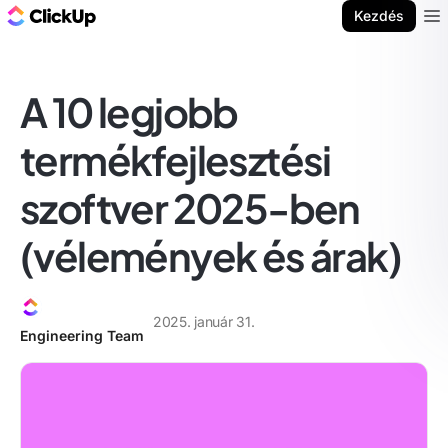
ClickUp blog
Kezdés
Ope
A 10 legjobb
termékfejlesztési
szoftver 2025-ben
(vélemények és árak)
2025. január 31.
Engineering Team