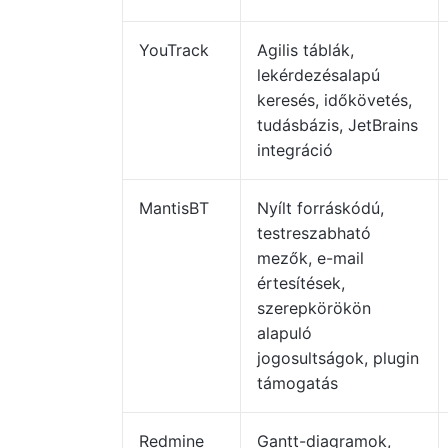
YouTrack
Agilis táblák,
lekérdezésalapú
keresés, időkövetés,
tudásbázis, JetBrains
integráció
MantisBT
Nyílt forráskódú,
testreszabható
mezők, e-mail
értesítések,
szerepkörökön
alapuló
jogosultságok, plugin
támogatás
Redmine
Gantt-diagramok,