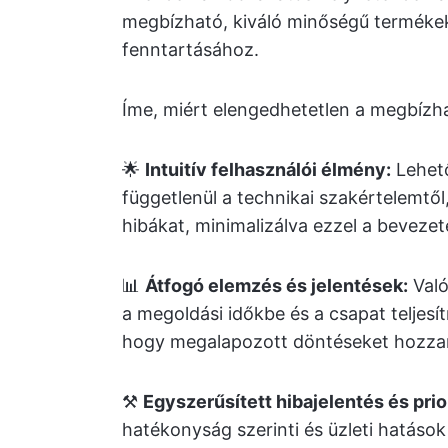
megbízható, kiváló minőségű termékek
fenntartásához.
Íme, miért elengedhetetlen a megbízha
🌟
Intuitív felhasználói élmény:
Lehető
függetlenül a technikai szakértelemtől
hibákat, minimalizálva ezzel a bevezet
📊
Átfogó elemzés és jelentések:
Való
a megoldási időkbe és a csapat teljes
hogy megalapozott döntéseket hozzan
⚒️
Egyszerűsített hibajelentés és pri
hatékonyság szerinti és üzleti hatások