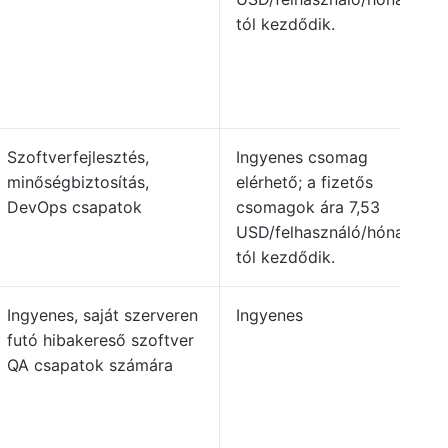
tól kezdődik.
Szoftverfejlesztés,
Ingyenes csomag
minőségbiztosítás,
elérhető; a fizetős
DevOps csapatok
csomagok ára 7,53
USD/felhasználó/hónap-
tól kezdődik.
Ingyenes, saját szerveren
Ingyenes
futó hibakereső szoftver
QA csapatok számára