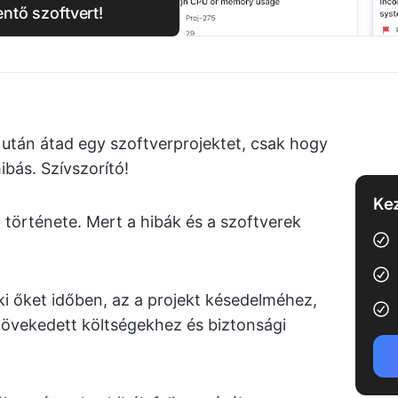
entő szoftvert!
s után átad egy szoftverprojektet, csak hogy
ibás. Szívszorító!
Kez
 története. Mert a hibák és a szoftverek
i őket időben, az a projekt késedelméhez,
övekedett költségekhez és biztonsági