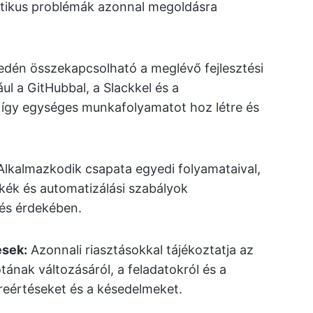
kritikus problémák azonnal megoldásra
dén összekapcsolható a meglévő fejlesztési
l a GitHubbal, a Slackkel és a
így egységes munkafolyamatot hoz létre és
lkalmazkodik csapata egyedi folyamataival,
mkék és automatizálási szabályok
és érdekében.
ések:
Azonnali riasztásokkal tájékoztatja az
tának változásáról, a feladatokról és a
reértéseket és a késedelmeket.