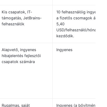
Kis csapatok, IT-
10 felhasználóig ingyenes;
támogatás, JetBrains-
a fizetős csomagok ára
felhasználók
5,40
USD/felhasználó/hónaptól
kezdődik.
Alapvető, ingyenes
Ingyenes
hibajelentés fejlesztői
csapatok számára
Rugalmas, saját
Ingyenes (a bővítmények