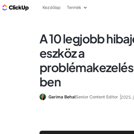
ClickUp blog
Kezdőlap
Termék
A 10 legjobb hiba
eszköz a
problémakezelés
ben
Garima Behal
Senior Content Editor
2025. j