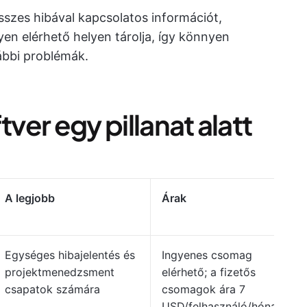
szes hibával kapcsolatos információt,
en elérhető helyen tárolja, így könnyen
ábbi problémák.
tver egy pillanat alatt
A legjobb
Árak
Egységes hibajelentés és
Ingyenes csomag
projektmenedzsment
elérhető; a fizetős
csapatok számára
csomagok ára 7
USD/felhasználó/hónap-