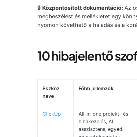
🔒
Központosított dokumentáció:
Az ös
megbeszélést és mellékletet egy könny
nyomon követhető a haladás és a kor
10 hibajelentő szof
Eszköz
Főbb jellemzők
neve
ClickUp
All-in-one projekt- és
hibakezelés, AI
asszisztens, egyedi
munkafolyamatok,