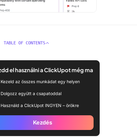
TABLE OF CONTENTS
dd el használni a ClickUpot még ma
Kezeld az összes munkádat egy helyen
Dolgozz együtt a csapatoddal
Használd a ClickUpot INGYEN – örökre
Kezdés