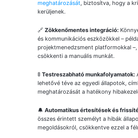
meghatározását
, biztosítva, hogy a 
kerüljenek.
🔗
Zökkenőmentes integráció:
Könnye
és kommunikációs eszközökkel – példáu
projektmenedzsment platformokkal –, 
csökkenti a manuális munkát.
🚦
Testreszabható munkafolyamatok:
A
lehetővé téve az egyedi állapotok, cí
meghatározását a hatékony hibakezel
🔔
Automatikus értesítések és frissít
összes érintett személyt a hibák állapo
megoldásokról, csökkentve ezzel a fél