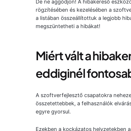
De ne aggódjon! A hibakereső eszközö
rögzítésében és kezelésében a szoftve
a listában összeállítottuk a legjobb 
megszüntetheti a hibákat!
Miért vált a hibak
eddiginél fontos
A szoftverfejlesztő csapatokra nehez
összetettebbek, a felhasználók elvár
egyre gyorsul.
Ezekben a kockázatos helyzetekben a 