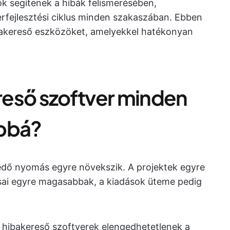
k segítenek a hibák felismerésében,
rfejlesztési ciklus minden szakaszában. Ebben
hibakereső eszközöket, amelyekkel hatékonyan
ereső szoftver minden
abbá?
edő nyomás egyre növekszik. A projektek egyre
ásai egyre magasabbak, a kiadások üteme pedig
hibakereső szoftverek elengedhetetlenek a