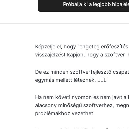
Próbálja ki a legjobb hibajel
Képzelje el, hogy rengeteg erőfeszíté
visszajelzést kapjon, hogy a szoftver h
De ez minden szoftverfejlesztő csapat
egymás mellett léteznek. 🤷🏽‍♀️
Ha nem követi nyomon és nem javítja k
alacsony minőségű szoftverhez, megn
problémákhoz vezethet.