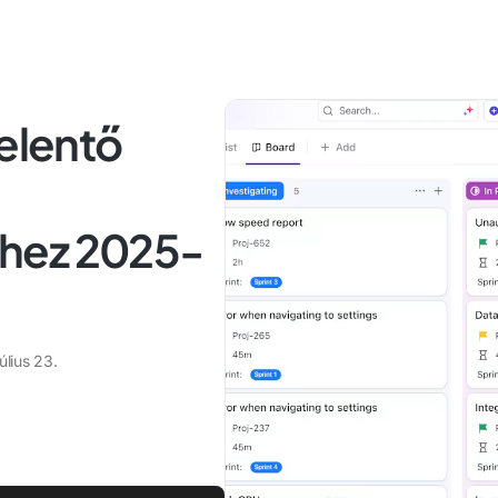
jelentő
hez 2025-
úlius 23.