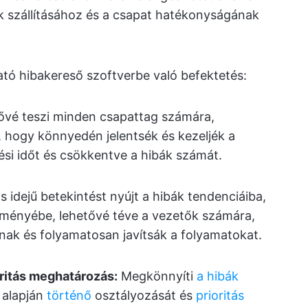
 szállításához és a csapat hatékonyságának
tó hibakereső szoftverbe való befektetés:
vé teszi minden csapattag számára,
, hogy könnyedén jelentsék és kezeljék a
ési időt és csökkentve a hibák számát.
s idejű betekintést nyújt a hibák tendenciáiba,
ítményébe, lehetővé téve a vezetők számára,
ak és folyamatosan javítsák a folyamatokat.
oritás meghatározás:
Megkönnyíti
a hibák
 alapján
történő
osztályozását és
prioritás