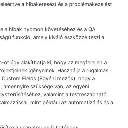
eleértve a hibakeresést és a problémakezelést
zé a hibák nyomon követéséhez és a QA
ágú funkció, amely kiváló eszközzé teszi a
p-ot úgy alakíthatja ki, hogy az megfeleljen a
rojektjeinek igényeinek. Használja a rugalmas
a Custom Fields (Egyéni mezők), hogy a
, amennyire szüksége van, az egyéni
gyszerűsítéséhez, valamint a testreszabható
kalmazással, mint például az automatizálás és a
rűsítse a csapatmunkát hatékony