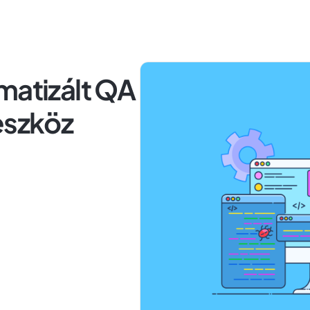
matizált QA
eszköz