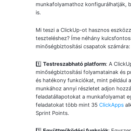
munkafolyamathoz konfigurálhatják, b
is.
Mi teszi a ClickUp-ot hasznos eszköz
teszteléshez? Íme néhány kulcsfontoss
minőségbiztosítási csapatok számára:
1️⃣
Testreszabható platform
: A ClickU
minőségbiztosítási folyamatainak és p
és hatékony funkciókat, mint például 
munkához annyi részletet adjon hozzá
feladatállapotokat a munkafolyamat e
feladatokat több mint 35
ClickApps
al
Sprint Points.
2️⃣
Együttműködési funkciók
: Egysze