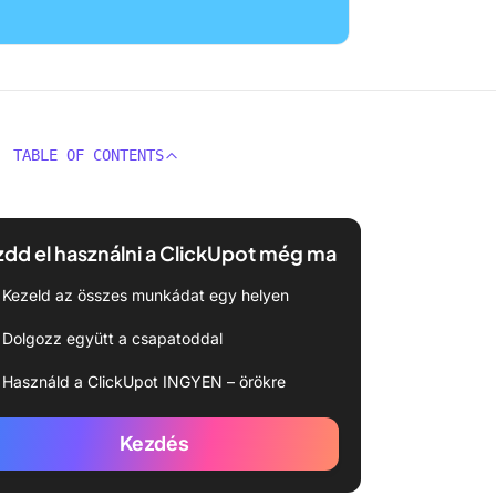
TABLE OF CONTENTS
dd el használni a ClickUpot még ma
Kezeld az összes munkádat egy helyen
Dolgozz együtt a csapatoddal
Használd a ClickUpot INGYEN – örökre
Kezdés