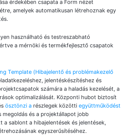
álása érdekében csapata a Form nézet
étre, amelyek automatikusan létrehoznak egy
tés.
nyen használható és testreszabható
értve a mérnöki és termékfejlesztő csapatok
ing Template (Hibajelentő és problémakezelő
ladatkezeléshez, jelentéskészítéshez és
rojektcsapatok számára a haladás kezelését, a
ások optimalizálását. Központi hubot biztosít
és
ösztönzi a
részlegek közötti
együttműködést
 megoldás és a projektállapot jobb
 a sablont a hibajelentések és jelentések,
létrehozásának egyszerűsítéséhez.