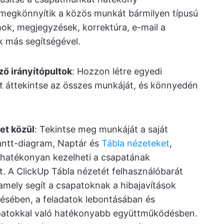
megkönnyítik a közös munkát bármilyen típusú
mok, megjegyzések, korrektúra, e-mail a
k más segítségével.
ző irányítópultok
: Hozzon létre egyedi
att áttekintse az összes munkáját, és könnyedén
et közül
: Tekintse meg munkáját a saját
Gantt-diagram, Naptár és
Tábla nézeteket
,
s hatékonyan kezelheti a csapatának
. A ClickUp Tábla nézetét felhasználóbarát
 amely segít a csapatoknak a hibajavítások
elésében, a feladatok lebontásában és
apatokkal való hatékonyabb együttműködésben.