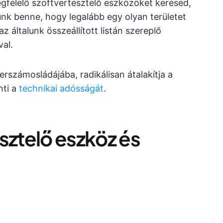
gfelelő szoftvertesztelő eszközöket keresed,
nk benne, hogy legalább egy olyan területet
z általunk összeállított listán szereplő
al.
zerszámosládájába, radikálisan átalakítja a
nti a
technikai adósságát
.
sztelő eszköz és