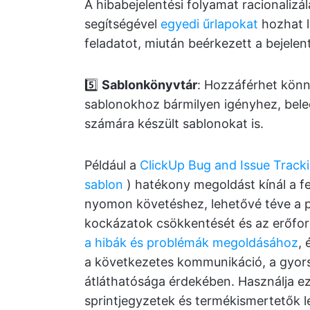
A hibabejelentési folyamat racionaliz
segítségével
egyedi űrlapokat
hozhat l
feladatot, miután beérkezett a bejelen
5️⃣
Sablonkönyvtár
: Hozzáférhet kön
sablonokhoz bármilyen igényhez, bele
számára készült sablonokat is.
Például a
ClickUp Bug and Issue Track
sablon
) hatékony megoldást kínál a fe
nyomon követéshez, lehetővé téve a p
kockázatok csökkentését és az erőforr
a hibák és problémák megoldásához
, 
a következetes kommunikáció, a gyors
átláthatósága érdekében. Használja ezt
sprintjegyzetek és termékismertetők 