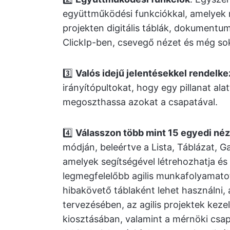
együttműködési funkciókkal, amelyek 
projekten digitális táblák, dokumentu
ClickIp-ben, csevegő nézet és még so
3️⃣
Valós idejű jelentésekkel rendelke
irányítópultokat, hogy egy pillanat al
megoszthassa azokat a csapatával.
4️⃣
Válasszon több mint 15 egyedi néz
módján, beleértve a Lista, Táblázat, 
amelyek segítségével létrehozhatja é
legmegfelelőbb agilis munkafolyamatot
hibakövető táblaként lehet használni,
tervezésében, az agilis projektek kez
kiosztásában, valamint a mérnöki cs