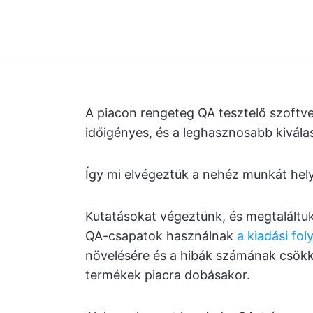
A piacon rengeteg QA tesztelő szoftve
időigényes, és a leghasznosabb kiválas
Így mi elvégeztük a nehéz munkát hel
Kutatásokat végeztünk, és megtaláltu
QA-csapatok használnak
a kiadási fo
növelésére és a hibák számának csökk
termékek piacra dobásakor.