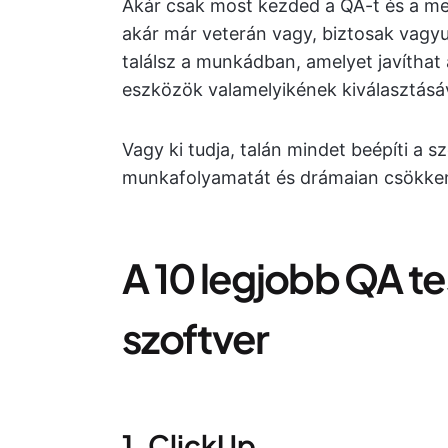
Akár csak most kezded a QA-t és a me
akár már veterán vagy, biztosak vagyu
találsz a munkádban, amelyet javíthat a
eszközök valamelyikének kiválasztásáv
Vagy ki tudja, talán mindet beépíti a s
munkafolyamatát és drámaian csökke
A 10 legjobb QA te
szoftver
1. ClickUp