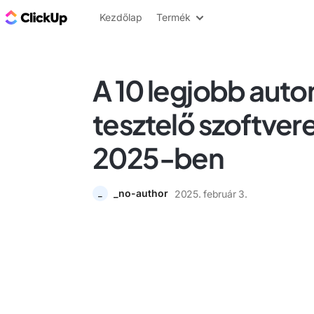
ClickUp blog
Kezdőlap
Termék
A 10 legjobb auto
tesztelő szoftver
2025-ben
_no-author
2025. február 3.
_