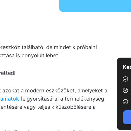
reszköz található, de mindet kipróbálni
ztása is bonyolult lehet.
Kez
yetted!
k azokat a modern eszközöket, amelyeket a
lyamatok
felgyorsítására, a termelékenység
entésére vagy teljes kiküszöbölésére a