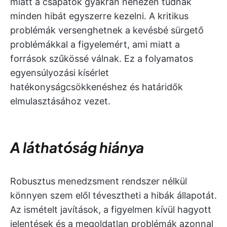
miatt a csapatok gyakran nehezen tudnak
minden hibát egyszerre kezelni. A kritikus
problémák versenghetnek a kevésbé sürgető
problémákkal a figyelemért, ami miatt a
források szűkössé válnak. Ez a folyamatos
egyensúlyozási kísérlet
hatékonyságcsökkenéshez és határidők
elmulasztásához vezet.
A láthatóság hiánya
Robusztus menedzsment rendszer nélkül
könnyen szem elől tévesztheti a hibák állapotát.
Az ismételt javítások, a figyelmen kívül hagyott
jelentések és a megoldatlan problémák azonnal