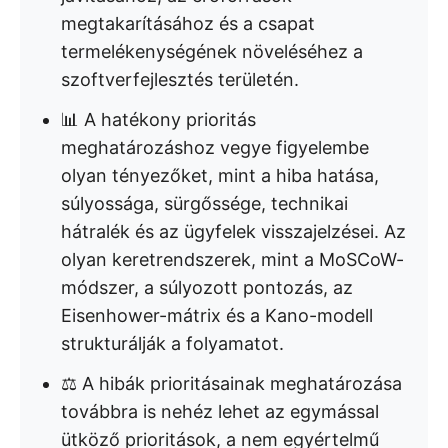
megtakarításához és a csapat
termelékenységének növeléséhez a
szoftverfejlesztés területén.
📊 A hatékony prioritás
meghatározáshoz vegye figyelembe
olyan tényezőket, mint a hiba hatása,
súlyossága, sürgőssége, technikai
hátralék és az ügyfelek visszajelzései. Az
olyan keretrendszerek, mint a MoSCoW-
módszer, a súlyozott pontozás, az
Eisenhower-mátrix és a Kano-modell
strukturálják a folyamatot.
⚖️ A hibák prioritásainak meghatározása
továbbra is nehéz lehet az egymással
ütköző prioritások, a nem egyértelmű