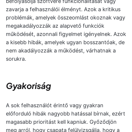
befolyásolja szoftvere funkcionalitását vagy
zavarja a felhasználói élményt. Azok a kritikus
problémák, amelyek összeomlást okoznak vagy
megakadályozzák az alapvető funkciók
működését, azonnali figyelmet igényelnek. Azok
a kisebb hibák, amelyek ugyan bosszantóak, de
nem akadályozzák a működést, várhatnak a
sorukra.
Gyakoriság
A sok felhasználót érintő vagy gyakran
előforduló hibák nagyobb hatással bírnak, ezért
magasabb prioritást kell kapniuk. Győződjön
meg arról, hogy csapata felülvizsgálja, hogy a