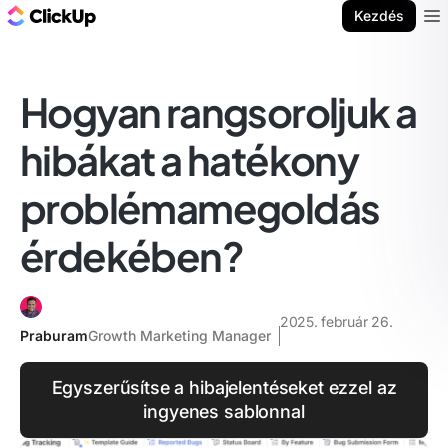
ClickUp blog
Kezdés
Ope
Hogyan rangsoroljuk a
hibákat a hatékony
problémamegoldás
érdekében?
2025. február 26.
Praburam
Growth Marketing Manager
Egyszerűsítse a hibajelentéseket ezzel az
ingyenes sablonnal