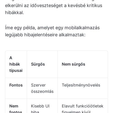
elkerülni az időveszteséget a kevésbé kritikus
hibákkal.
Íme egy példa, amelyet egy mobilalkalmazás
legújabb hibajelentéseire alkalmaztak:
A
hibák
Sürgős
Nem sürgős
típusai
Fontos
Szerver
Teljesítménynövelés
összeomlás
Nem
Kisebb UI
Elavult funkcióötletek
fontos
hiba
figyelmen kívül