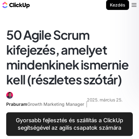
ClickUp blog
Kezdés
Ope
50 Agile Scrum
kifejezés, amelyet
mindenkinek ismernie
kell (részletes szótár)
2025. március 25.
Praburam
Growth Marketing Manager
Gyorsabb fejlesztés és szállítás a ClickUp
segítségével az agilis csapatok számára