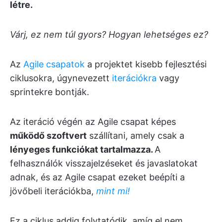
létre.
Várj, ez nem túl gyors? Hogyan lehetséges ez?
Az
Agile csapatok
a projektet kisebb fejlesztési
ciklusokra, úgynevezett
iterációkra
vagy
sprintekre bontják.
Az iteráció végén az Agile csapat képes
működő szoftvert
szállítani, amely csak a
lényeges funkciókat tartalmazza.
A
felhasználók visszajelzéseket és javaslatokat
adnak, és az Agile csapat ezeket beépíti a
jövőbeli iterációkba,
mint mi!
Ez a ciklus addig folytatódik, amíg el nem