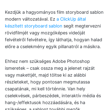
Kezdjük a hagyományos film storyboard sablon
modern változatával. Ez
a ClickUp által
készített storyboard sablon
segít megtervezni
rövidfilmjét vagy mozgóképes videóját
felvételről felvételre, így láthatja, hogyan halad
előre a cselekmény egyik pillanatról a másikra.
Ehhez nem szükséges Adobe Photoshop
ismeretek – csak ossza meg a jelenet rajzát
vagy makettjét, majd töltse ki az alábbi
részleteket, hogy pontosan megmutassa
csapatának, mi kell történnie. Van hely
cselekvések, párbeszédek, interaktív média és
hang-/effektusok hozzáadására, és ha
szükséges, a sablont további mezők