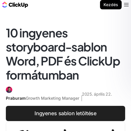
ClickUp blog
Kezdés
Ope
10 ingyenes
storyboard-sablon
Word, PDF és ClickUp
formátumban
2025. április 22.
Praburam
Growth Marketing Manager
Ingyenes sablon letöltése