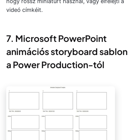
hogy rossz miniatűrt használ, vagy elfelejti a
videó címkéit.
7. Microsoft PowerPoint
animációs storyboard sablon
a Power Production-tól