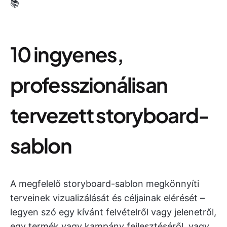
📚
10 ingyenes,
professzionálisan
tervezett storyboard-
sablon
A megfelelő storyboard-sablon megkönnyíti
terveinek vizualizálását és céljainak elérését –
legyen szó egy kívánt felvételről vagy jelenetről,
egy termék vagy kampány fejlesztéséről, vagy