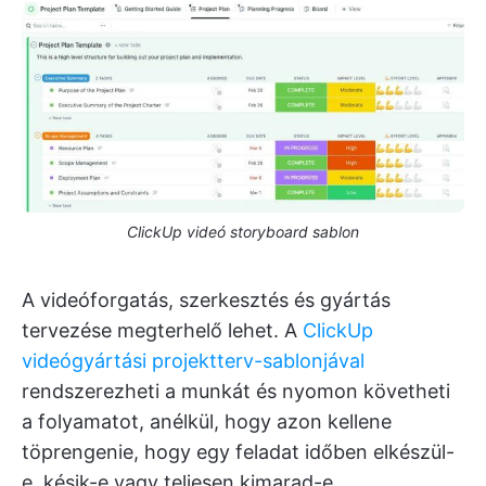
ClickUp videó storyboard sablon
A videóforgatás, szerkesztés és gyártás
tervezése megterhelő lehet. A
ClickUp
videógyártási projektterv-sablonjával
rendszerezheti a munkát és nyomon követheti
a folyamatot, anélkül, hogy azon kellene
töprengenie, hogy egy feladat időben elkészül-
e, késik-e vagy teljesen kimarad-e.