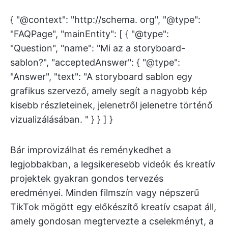
{ "@context": "http://schema. org", "@type":
"FAQPage", "mainEntity": [ { "@type":
"Question", "name": "Mi az a storyboard-
sablon?", "acceptedAnswer": { "@type":
"Answer", "text": "A storyboard sablon egy
grafikus szervező, amely segít a nagyobb kép
kisebb részleteinek, jelenetről jelenetre történő
vizualizálásában. " } } ] }
Bár improvizálhat és reménykedhet a
legjobbakban, a legsikeresebb videók és kreatív
projektek gyakran gondos tervezés
eredményei. Minden filmszín vagy népszerű
TikTok mögött egy előkészítő kreatív csapat áll,
amely gondosan megtervezte a cselekményt, a