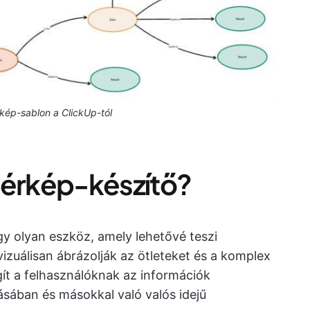
kép-sablon a ClickUp-tól
térkép-készítő?
y olyan eszköz, amely lehetővé teszi
zuálisan ábrázolják az ötleteket és a komplex
ít a felhasználóknak az információk
ásában és másokkal való valós idejű