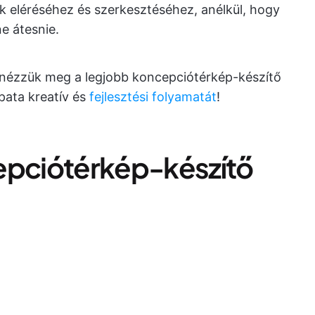
 eléréséhez és szerkesztéséhez, anélkül, hogy
ne átesnie.
a nézzük meg a legjobb koncepciótérkép-készítő
pata kreatív és
fejlesztési folyamatát
!
epciótérkép-készítő