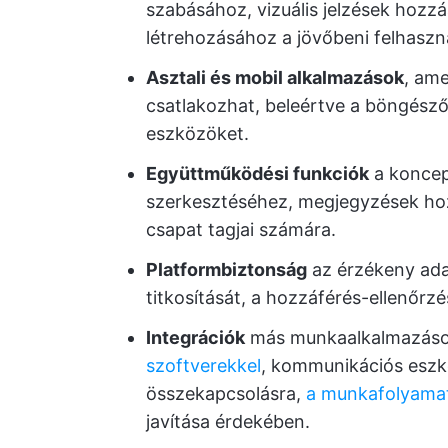
szabásához, vizuális jelzések hoz
létrehozásához a jövőbeni felhaszn
Asztali és mobil alkalmazások
, ame
csatlakozhat, beleértve a böngésző
eszközöket.
Együttműködési funkciók
a koncep
szerkesztéséhez, megjegyzések ho
csapat tagjai számára.
Platformbiztonság
az érzékeny ada
titkosítását, a hozzáférés-ellenőrz
Integrációk
más munkaalkalmazások
szoftverekkel
, kommunikációs eszk
összekapcsolásra,
a munkafolyamat
javítása érdekében.