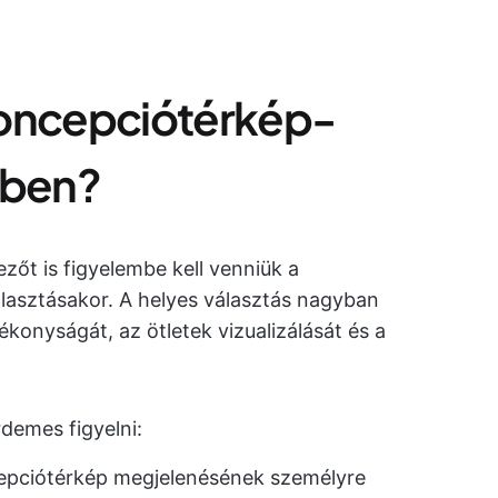
 koncepciótérkép-
kben?
őt is figyelembe kell venniük a
lasztásakor. A helyes választás nagyban
konyságát, az ötletek vizualizálását és a
demes figyelni:
pciótérkép megjelenésének személyre