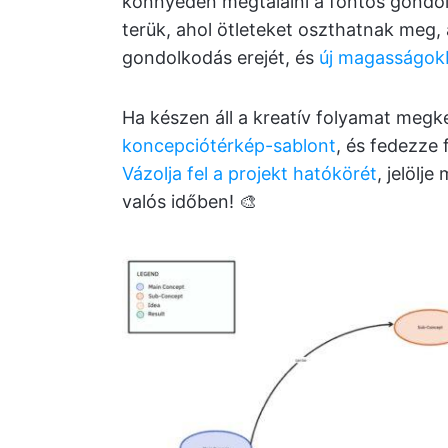
könnyedén megtalálni a fontos gondo
terük, ahol ötleteket oszthatnak meg, 
gondolkodás erejét, és
új magasságokb
Ha készen áll a kreatív folyamat megk
koncepciótérkép-sablont
, és fedezze 
Vázolja fel a projekt hatókörét
, jelölje
valós időben! 🎨