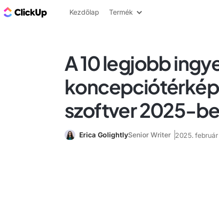
ClickUp blog
Kezdőlap
Termék
A 10 legjobb ingy
koncepciótérkép
szoftver 2025-b
Erica Golightly
Senior Writer
2025. február 