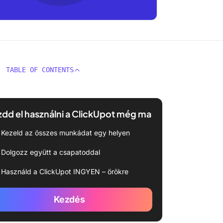
TABLE OF CONTENTS
dd el használni a ClickUpot még ma
Kezeld az összes munkádat egy helyen
Dolgozz együtt a csapatoddal
Használd a ClickUpot INGYEN – örökre
Kezdés