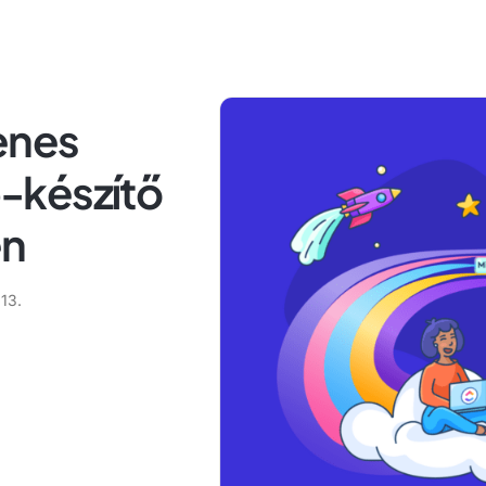
enes
-készítő
en
13.