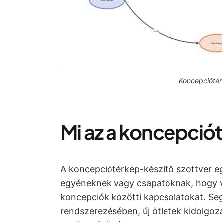
Koncepciótér
Mi az a koncepció
A koncepciótérkép-készítő szoftver eg
egyéneknek vagy csapatoknak, hogy vi
koncepciók közötti kapcsolatokat. Seg
rendszerezésében, új ötletek kidolgoz