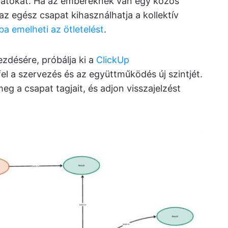
latokat. Ha az embereknek van egy közös
az egész csapat kihasználhatja a kollektív
a emelheti az ötletelést
.
ezdésére, próbálja ki a
ClickUp
fel a szervezés és az együttműködés új szintjét.
 meg a csapat tagjait, és adjon visszajelzést