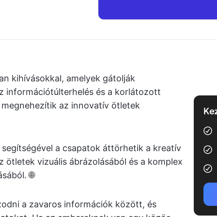
n kihívásokkal, amelyek gátolják
az információtúlterhelés és a korlátozott
 megnehezítik az innovatív ötletek
Kez
segítségével a csapatok áttörhetik a kreatív
z ötletek vizuális ábrázolásából és a komplex
sából. 🌐
zodni a zavaros információk között, és