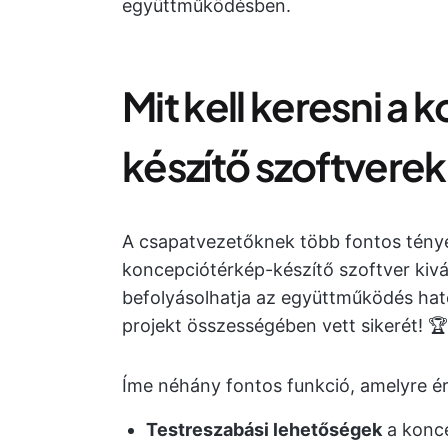
együttműködésben.
Mit kell keresni a
készítő szoftvere
A csapatvezetőknek több fontos tényez
koncepciótérkép-készítő szoftver kivá
befolyásolhatja az együttműködés haté
projekt összességében vett sikerét! 🏆
Íme néhány fontos funkció, amelyre ér
Testreszabási lehetőségek
a konce