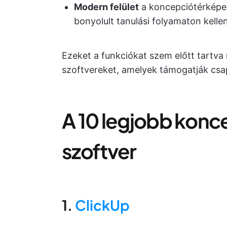
Modern felület
a koncepciótérképek
bonyolult tanulási folyamaton kelle
Ezeket a funkciókat szem előtt tartv
szoftvereket, amelyek támogatják csa
A 10 legjobb konc
szoftver
1.
ClickUp