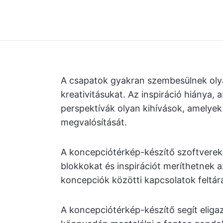
A csapatok gyakran szembesülnek olya
kreativitásukat. Az inspiráció hiánya, 
perspektívák olyan kihívások, amelyek
megvalósítását.
A koncepciótérkép-készítő szoftverek 
blokkokat és inspirációt meríthetnek a
koncepciók közötti kapcsolatok feltárá
A koncepciótérkép-készítő segít eliga